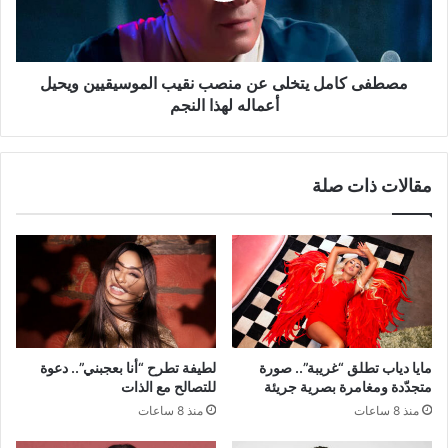
الموسيقيين
ويحيل
أعماله
لهذا
مصطفى كامل يتخلى عن منصب نقيب الموسيقيين ويحيل
النجم
أعماله لهذا النجم
مقالات ذات صلة
مايا دياب تطلق “غريبة”.. صورة
لطيفة تطرح “أنا بعجبني”.. دعوة
متجدّدة ومغامرة بصرية جريئة
للتصالح مع الذات
منذ 8 ساعات
منذ 8 ساعات