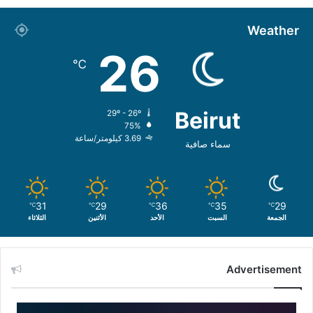
Weather
26
℃
Beirut
29º - 26º
75%
3.69 كيلومتر/ساعة
سماء صافية
31
29
36
35
29
℃
℃
℃
℃
℃
الجمعة
السبت
الأحد
الأثنين
الثلاثاء
Advertisement