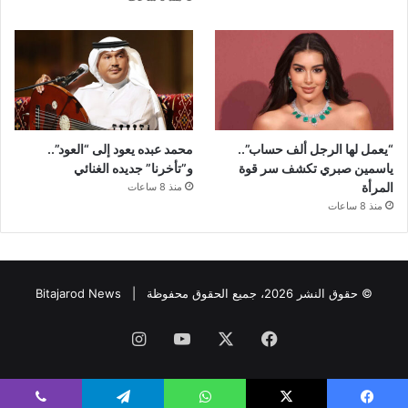
“يعمل لها الرجل ألف حساب”..
محمد عبده يعود إلى “العود”..
ياسمين صبري تكشف سر قوة
و”تأخرنا” جديده الغنائي
المرأة
منذ 8 ساعات
منذ 8 ساعات
© حقوق النشر 2026، جميع الحقوق محفوظة |
Bitajarod News
فيسبوك
‫X
‫YouTube
انستقرام