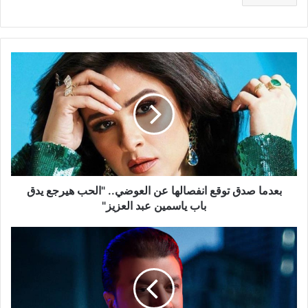
بعدما
صدق
توقع
انفصالها
عن
العوضي..
"الحب
هيرجع
يدق
باب
بعدما صدق توقع انفصالها عن العوضي.. "الحب هيرجع يدق
ياسمين
باب ياسمين عبد العزيز"
عبد
العزيز"
مصطفى
كامل
يتخلى
عن
منصب
نقيب