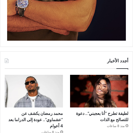
أجدد الأخبار
لطيفة تطرح “أنا بعجبني”.. دعوة
محمد رمضان يكشف عن
للتصالح مع الذات
“عشماوي”.. عودة إلى الدراما بعد
4 أعوام
منذ 8 ساعات
منذ 8 ساعات