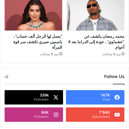
محمد رمضان يكشف عن
“يعمل لها الرجل ألف حساب”..
“عشماوي”.. عودة إلى الدراما بعد 4
ياسمين صبري تكشف سر قوة
أعوام
المرأة
منذ 8 ساعات
منذ 8 ساعات
Follow Us
339k
147K
Followers
Fans
84K
7٬640
Followers
Subscribers