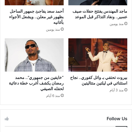
ماجد المهندس يفتتح حفلات صيف
أحمد سعد يفاجئ جمهور الساحل
عسير.. ونفاد التذاكر قبل الموعد
بظهور غير معلن.. ويشعل الأجواء
بأغانيه
منذ يومين
منذ يومين
بيروت تحتفي بـ وائل كفوري.. نجاح
“خايفين من جمهوري”.. محمد
استثنائي في ليلتين متتاليتين
رمضان يكشف أغرب خطة دعائية
لحفله الصيفي
منذ 3 أيام
منذ 6 أيام
Follow Us