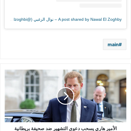
A post shared by Nawal El Zoghby – نوال الزغبي (@nawalelzoghbi)
main
الأمير
هاري
يسحب
دعوى
التشهير
ضد
صحيفة
بريطانية
الأمير هاري يسحب دعوى التشهير ضد صحيفة بريطانية