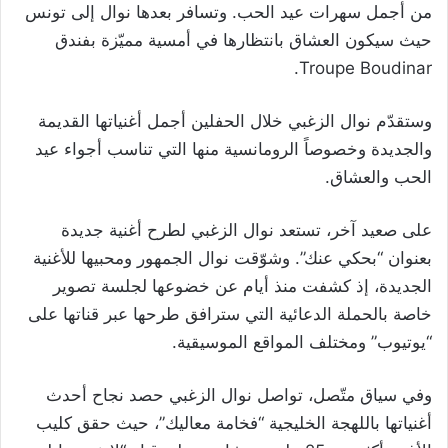
من أجمل سهرات عيد الحب. وتسافر بعدها نوال إلى تونس
حيث سيكون العشاق بانتظارها في أمسية مميّزة بفندق
Troupe Boudinar.
وستقدّم نوال الزغبي خلال الحفلين أجمل أغنياتها القديمة
والجديدة وخصوصاً الرومانسية منها التي تناسب أجواء عيد
الحب والعشاق.
على صعيد آخر، تستعد نوال الزغبي لطرح أغنية جديدة
بعنوان “بحكي عنك”. وشوّقت نوال الجمهور ومحبيها للأغنية
الجديدة، إذ كشفت منذ أيام عن خضوعها لجلسة تصوير
خاصة بالحملة الدعائية التي سترافق طرحها عبر قناتها على
“يوتيوب” ومختلف المواقع الموسيقية.
وفي سياق متّصل، تواصل نوال الزغبي حصد نجاح أحدث
أغنياتها باللهجة الخليجية “فخامة معاليك”، حيث حقق كليب