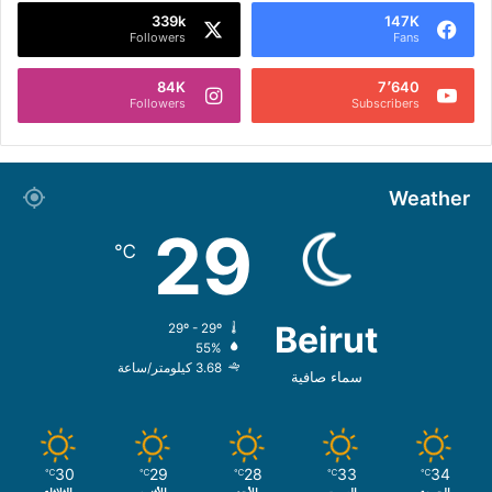
339k
147K
Followers
Fans
84K
7٬640
Followers
Subscribers
Weather
29
℃
Beirut
29º - 29º
55%
3.68 كيلومتر/ساعة
سماء صافية
30
29
28
33
34
℃
℃
℃
℃
℃