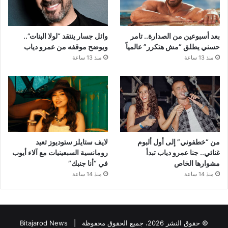
بعد أسبوعين من الصدارة.. تامر
وائل جسار ينتقد “لولا البنات”..
حسني يطلق “مش هتكرر” عالمياً
ويوضح موقفه من عمرو دياب
منذ 13 ساعة
منذ 13 ساعة
من “خطفوني” إلى أول ألبوم
لايف ستايلز ستوديوز تعيد
غنائي.. جنا عمرو دياب تبدأ
رومانسية السبعينيات مع آلاء أيوب
مشوارها الخاص
في “أنا جنبك”
منذ 14 ساعة
منذ 14 ساعة
© حقوق النشر 2026، جميع الحقوق محفوظة |
Bitajarod News