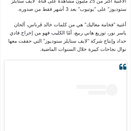
الأغنية أكثر من 25 مليون مشاهدة على قناة “لايف ستايلز
ستوديوز” على “يوتيوب” بعد 3 أشهر فقط من صدوره.
أغنية “فخامة معاليك” هي من كلمات خالد ڤرناس، ألحان
ياسر نور، توزيع هاني ربيع، أمّا الكليب فهو من إخراج فادي
حداد وإنتاج شركة “لايف ستايلز ستوديوز” التي حققت معها
نوال نجاحات كبيرة خلال السنوات الماضية.