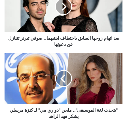
السابق
باختطاف
ابنتيهما..
صوفي
تيرنر
تتنازل
عن
بعد اتهام زوجها السابق باختطاف ابنتيهما.. صوفي تيرنر تتنازل
دعوتها
عن دعوتها
"يتحدث
لغة
الموسيقى"..
ملحن
"دو
ري
مي"
لـ
كنزة
مرسلي
"يتحدث لغة الموسيقى".. ملحن "دو ري مي" لـ كنزة مرسلي
يشكر
يشكر فهد الزاهد
فهد