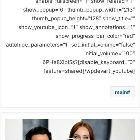
enable_fullscreen=”1″ show_related=”1″
show_popup=”0″ thumb_popup_width=”213″
thumb_popup_height=”128″ show_title=””
show_youtube_icon=”1″ show_annotations=”1″
show_progress_bar_color=”red”
autohide_parameters=”1″ set_initial_volume=”false”
initial_volume=”100″
disable_keyboard=”0″]6PHe8Xlbl5s?
feature=shared[/wpdevart_youtube]
main
بعد
اتهام
زوجها