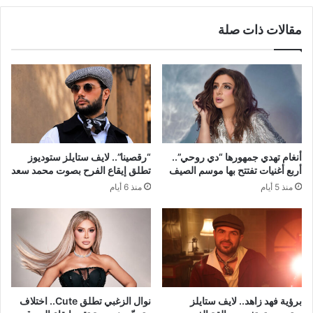
الزاهد
مقالات ذات صلة
أنغام تهدي جمهورها “دي روحي”..
“رقصينا”.. لايف ستايلز ستوديوز
أربع أغنيات تفتتح بها موسم الصيف
تطلق إيقاع الفرح بصوت محمد سعد
منذ 5 أيام
منذ 6 أيام
برؤية فهد زاهد.. لايف ستايلز
نوال الزغبي تطلق Cute.. اختلاف