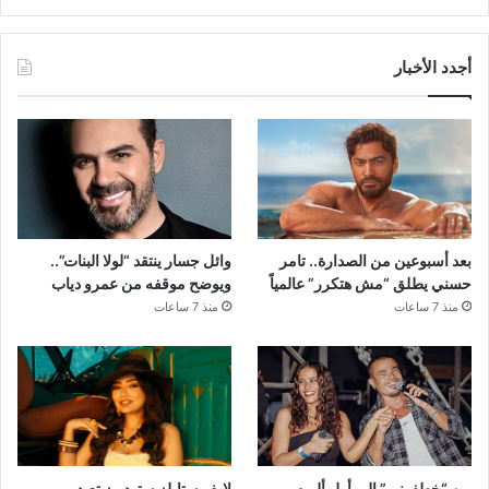
أجدد الأخبار
بعد أسبوعين من الصدارة.. تامر
وائل جسار ينتقد “لولا البنات”..
حسني يطلق “مش هتكرر” عالمياً
ويوضح موقفه من عمرو دياب
منذ 7 ساعات
منذ 7 ساعات
من “خطفوني” إلى أول ألبوم
لايف ستايلز ستوديوز تعيد