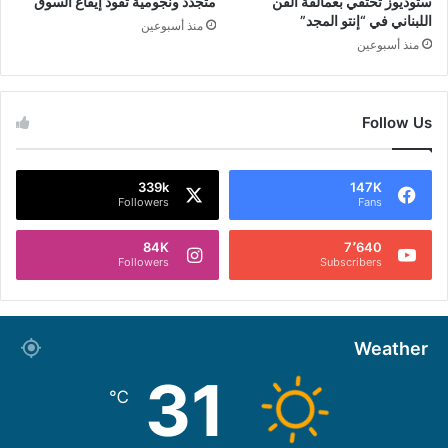
ستوديوز تحتفي بعمالقة الفن
متجدّد ونجومية تقود إيقاع السوق
اللبناني في “إنتو المجد”
منذ أسبوعين
منذ أسبوعين
Follow Us
339k
147K
Followers
Fans
84K
7٬640
Followers
Subscribers
Weather
31
℃