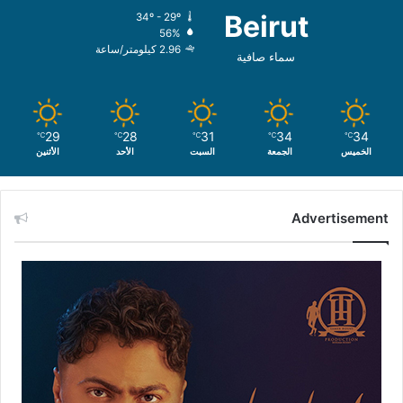
Beirut
34º - 29º
56%
2.96 كيلومتر/ساعة
سماء صافية
29
28
31
34
34
℃
℃
℃
℃
℃
الخميس
الجمعة
السبت
الأحد
الأثنين
Advertisement