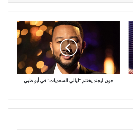
جون
ليجند
يختتم
"ليالي
السعديات"
في
أبو
ظبي
جون ليجند يختتم "ليالي السعديات" في أبو ظبي