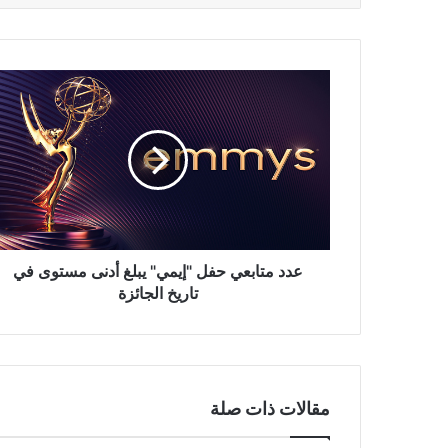
عدد
متابعي
حفل
"إيمي"
يبلغ
أدنى
مستوى
في
تاريخ
الجائزة
عدد متابعي حفل "إيمي" يبلغ أدنى مستوى في
تاريخ الجائزة
مقالات ذات صلة