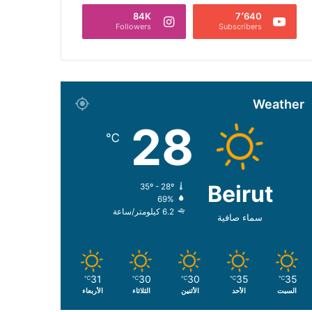
84K
7٬640
Followers
Subscribers
Weather
28
℃
Beirut
35º - 28º
69%
6.2 كيلومتر/ساعة
سماء صافية
31
30
30
35
35
℃
℃
℃
℃
℃
السبت
الأحد
الأثنين
الثلاثاء
الأربعاء