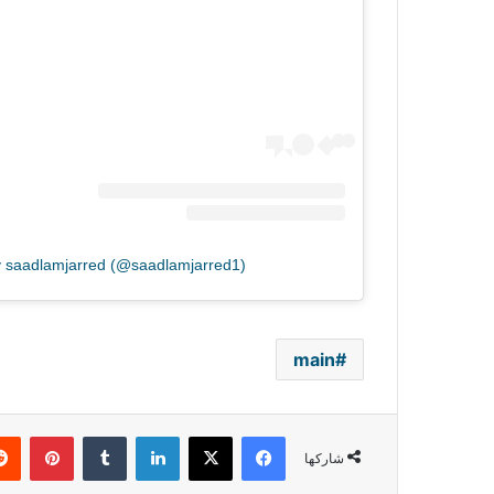
y saadlamjarred (@saadlamjarred1)
main
فيسبوك
‫X
لينكدإن
بينتي
شاركها