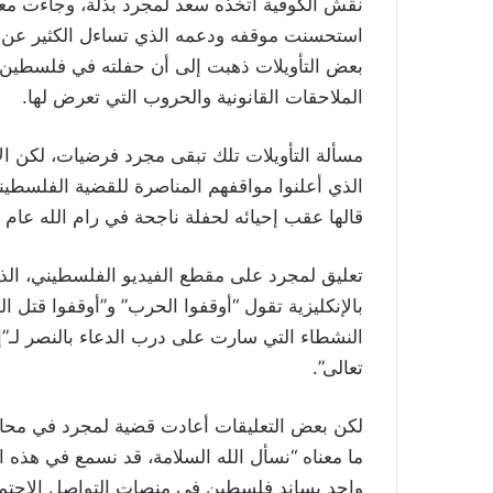
نقش الكوفية اتخذه سعد لمجرد بذلة، وجاءت مع
استحسنت موقفه ودعمه الذي تساءل الكثير عن تأخ
بعض التأويلات ذهبت إلى أن حفلته في فلسطين 
الملاحقات القانونية والحروب التي تعرض لها.
مسألة التأويلات تلك تبقى مجرد فرضيات، لكن الأ
الذي أعلنوا مواقفهم المناصرة للقضية الفلسطين
قالها عقب إحيائه لحفلة ناجحة في رام الله عام 2015.
تعليق لمجرد على مقطع الفيديو الفلسطيني، الذي
بالإنكليزية تقول “أوقفوا الحرب” و”أوقفوا قتل ال
النشطاء التي سارت على درب الدعاء بالنصر لـ”إ
تعالى”.
لكن بعض التعليقات أعادت قضية لمجرد في محاكم 
ما معناه “نسأل الله السلامة، قد نسمع في هذه 
واحد يساند فلسطين في منصات التواصل الاجتماع