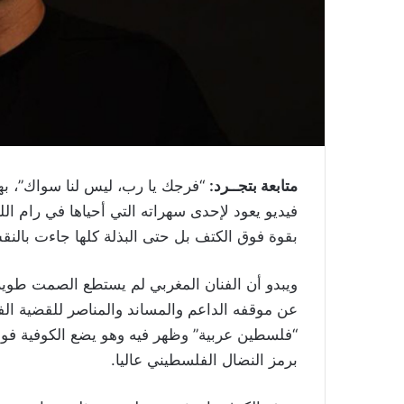
متابعة بتجــرد:
“فرجك يا رب، ليس لنا سواك”، به
فيديو يعود لإحدى سهراته التي أحياها في رام ال
بقوة فوق الكتف بل حتى البذلة كلها جاءت بالنق
ويبدو أن الفنان المغربي لم يستطع الصمت طويلا،
عن موقفه الداعم والمساند والمناصر للقضية ال
“فلسطين عربية” وظهر فيه وهو يضع الكوفية فوق
برمز النضال الفلسطيني عاليا.