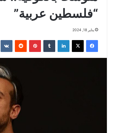
“فلسطين عربية”
يناير 18, 2024
فيسبوك
‫X
لينكدإن
بينتيريست