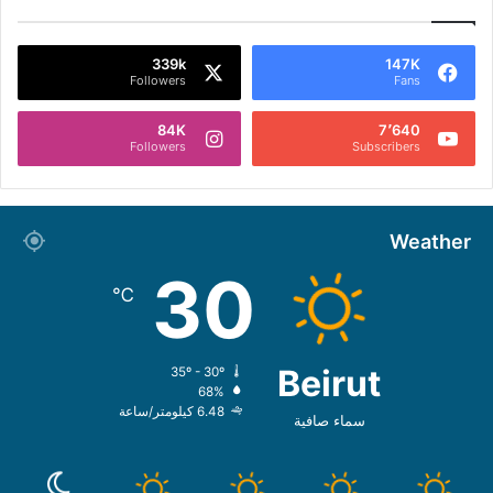
339k
147K
Followers
Fans
84K
7٬640
Followers
Subscribers
Weather
30
℃
Beirut
35º - 30º
68%
6.48 كيلومتر/ساعة
سماء صافية