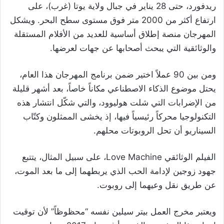
ريدفورد، حتى 28 يناير في جبال ولاية يوتا (غرب)، على
ارتفاع أكثر من 2000 متر فوق مستوى سطح البحر. ويشكل
المهرجان منصة إطلاق أساسية للعديد من الأفلام المستقلة
والوثائقية التي يبحث أصحابها عن جهات لعرضها.
ومن بين 90 عملاً اختير ضمن برنامج المهرجان هذا العام،
يحتل موضوع الذكاء الاصطناعي مكاناً خاصاً، بعد أشهر قليلة
من الإضرابات التي شلت هوليوود، والتي شكّل انتشار هذه
التكنولوجيا محركاً رئيسياً فيها، إذ يخشى الممثلون وكتّاب
السيناريو أن تحل الروبوتات محلهم.
الفيلم الوثائقي Love Machine، على سبيل المثال، يتتبع
جهود زوجين لإدامة الحب الذي يربطهما إلى ما بعد الموت،
عن طريق نقل وعيهما إلى روبوت.
ويعتبر مخرج العمل بيتر سيلين نفسه “محظوظاً” لأن توقيت