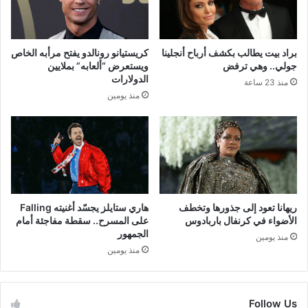
براد بيت يطالب بكشف أرباح أنجلينا
كريستيانو رونالدو يفتح مرأبه الخاص
جولي.. وهي ترفض
ويستعرض “ألعابه” بملايين
الدولارات
منذ 23 ساعة
منذ يومين
ريهانا تعود إلى جذورها وتخطف
هاري ستايلز يجسّد أغنيته Falling
الأضواء في كرنفال باربادوس
على المسرح.. سقطة مفاجئة أمام
الجمهور
منذ يومين
منذ يومين
Follow Us