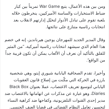
ومن بين هذه الأعمال، يتبع War Game تمريناً بين كبار
ضباط الاستخبارات والساسة الأميركيين، ينخرطون خلاله
بلعبة تقوم على تبادل الأدوار لتخيّل إدارتهم لانقلاب بعد
انتخابات رئاسية متنازع على نتائجها.
وقال المدير الجديد للمهرجان يوجين هيرنانديز، إنه في خضم
هذا العام الذي سيشهد انتخابات رئاسية أميركية، “من المثير
للقلق بالتأكيد أن نعرف أن الألعاب يمكن أن تكون قريبة جداً
من الواقع”.
وأخيرا، تقدم الصحافية اليابانية شيوري إيتو، وهي شخصية
بارزة في الحركة التي مكّنت من إصلاح قانون العقوبات
الياباني لتوسيع تعريف الاغتصاب، عملا بعنوان Black Box
Diaries، وهو عبارة عن مذكرات عن اتهاماتها بالاغتصاب ضد
مدير إحدى القنوات التلفزيونية، وكفاحها ضد كراهية النساء
لتحسين تعامل النظام القضائي في قضايا العنف الجنسي.