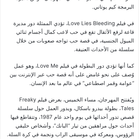
البرمجة كيم يوتاني.
في فيلم Love Lies Bleeding، تؤدي الممثلة دور مديرة
قاعة لرفع الأثقال تقع في حب لاعب كمال أجسام ثنائي
الميول الجنسية، في قصة حب تواجه صعوبات من خلال
سلسلة من الأحداث العنيفة.
كما أنها تؤدي دور البطولة في فيلم Love Me، وهو عمل
وُصف على نحو غامض على أنه قصة حب عبر الإنترنت بين
“عوامة وقمر اصطناعي” في عالم ما بعد الإنسان.
ويُفتتح المهرجان، مساء الخميس، بعرض فيلم Freaky
Tales، بطولة بيدرو باسكال، ويدور العمل حول سلسلة
قصص تدور أحداثها في يوم واحد عام 1987، وتتقاطع فيها
أحداث حول مراهقين من تيار “البانك”، وأشخاص حليقي
الرؤوس، ومعركة في موسيقى الراب ونجمة في كرة السلة.