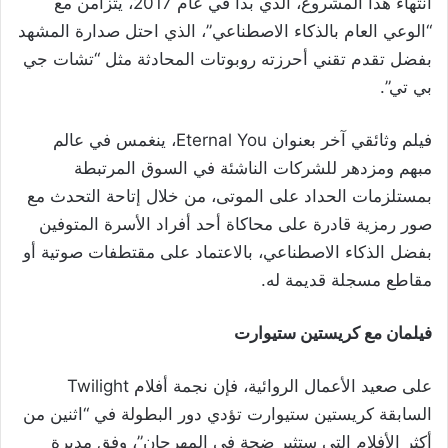
انتهاء هذا المشروع، الذي بدأ في عام 2017، يتزامن مع
“الوعي العام بالذكاء الاصطناعي”، الذي احتل صدارة المشهد
بفضل تقدم تقني أحرزته روبوتات المحادثة مثل “تشات جي
بي تي”.
فيلم وثائقي آخر بعنوان Eternal You، ينغمس في عالم
مبهم ومزدهر للشركات الناشئة في السوق المرتبطة
بمستلزمات الحداد على الموتى، من خلال إتاحة التحدث مع
صور رمزية قادرة على محاكاة أحد أفراد الأسرة المتوفين
بفضل الذكاء الاصطناعي، بالاعتماد على مقتطفات صوتية أو
مقاطع مسجلة قديمة له.
فيلمان مع كريستين ستيوارت
على صعيد الأعمال الروائية، فإن نجمة أفلام Twilight
السابقة كريستين ستيوارت تؤدي دور البطولة في “اثنين من
أكثر الأفلام التي ستثير ضجة في المهرجان”، وفق مديرة