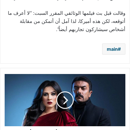
وقالت قبل بث فيلمها الوثائقي المقرر السبت: “لا أعرف ما
أتوقعه، لكن هذه أميركا، لذا آمل أن أتمكن من مقابلة
أشخاص سيشاركون تجاربهم أيضاً”.
main
"طلاق
ياسمين
عبد
العزيز"
يحصد
أكثر
من
100
ألف