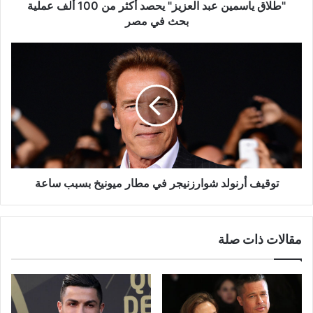
عملية
"طلاق ياسمين عبد العزيز" يحصد أكثر من 100 ألف عملية
بحث
بحث في مصر
في
مصر
توقيف
أرنولد
شوارزنيجر
في
مطار
ميونيخ
بسبب
ساعة
توقيف أرنولد شوارزنيجر في مطار ميونيخ بسبب ساعة
مقالات ذات صلة