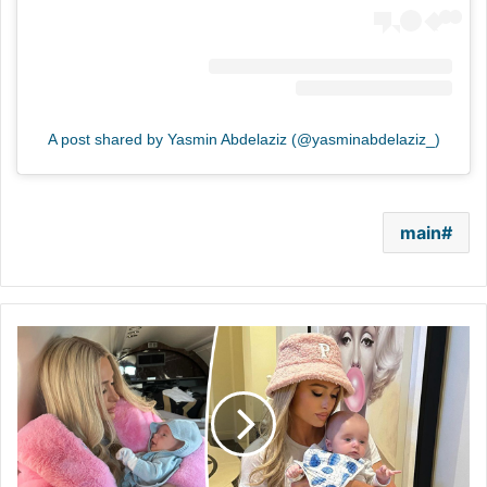
A post shared by Yasmin Abdelaziz (@yasminabdelaziz_)
main
بكلمات
مؤثرة..
باريس
هيلتون
تحتفل
بعيد
ميلاد