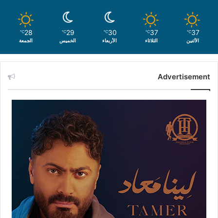
28
29
30
37
37
℃
℃
℃
℃
℃
الأثنين
الثلاثاء
الأربعاء
الخميس
الجمعة
Advertisement