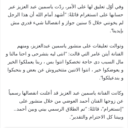
وفي أوّل تعليق لها على الأمر، ردّت ياسمين عبد العزيز عبر
حسابها على انستغرام قائلةً: “أشهد أمام الله أن هذا الرجل
لم يخونني خلال 5 سنين جواز و انفصالنا شيء قدري مش
بإيدينا”.
وتوالت تعليقات على منشور ياسمين عبدالعزيز، ومنهم
الفنانة أيتن عامر التي قالت: “انتى ليه بتشرحى و احنا مالنا و
مال السبب دى حاجة تخصكوا انتوا بس ، ربنا يعملكوا الخير
و يعوضكوا خير ، انتوا الاتنين متتخيروش عن بعض و بنحبكوا
و بندعيلكوا”.
وكانت الفنانة ياسمين عبد العزيز قد أعلنت انفصالها رسمياً
عن زوجها الفنان أحمد العوضي من خلال منشور على
“إنستغرام”، قائلةً: “تم الطلاق الرسمي بيني وبين أحمد..
وبيننا كل الاحترام والتقدير”.