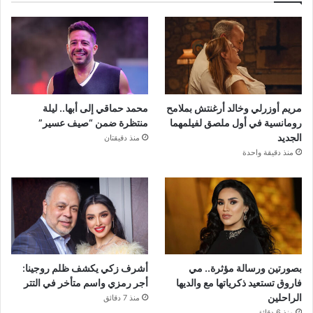
مريم أوزرلي وخالد أرغنتش بملامح
محمد حماقي إلى أبها.. ليلة
رومانسية في أول ملصق لفيلمهما
منتظرة ضمن “صيف عسير”
الجديد
منذ دقيقتان
منذ دقيقة واحدة
بصورتين ورسالة مؤثرة.. مي
أشرف زكي يكشف ظلم روجينا:
فاروق تستعيد ذكرياتها مع والديها
أجر رمزي واسم متأخر في التتر
الراحلين
منذ 7 دقائق
منذ 6 دقائق