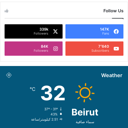
Follow Us
339k
147K
Followers
Fans
84K
7٬640
Followers
Subscribers
Weather
32
℃
Beirut
37º - 31º
43%
2.51 كيلومتر/ساعة
سماء صافية