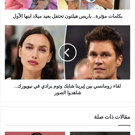
ابنها
الأول
بكلمات مؤثرة.. باريس هيلتون تحتفل بعيد ميلاد ابنها الأول
لقاء
رومانسي
بين
إيرينا
شايك
وتوم
برادي
في
نيويورك..
شاهدوا
لقاء رومانسي بين إيرينا شايك وتوم برادي في نيويورك..
الصور
شاهدوا الصور
مقالات ذات صلة