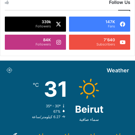
Follow Us
339k
147K
Followers
Fans
84K
7٬640
Followers
Subscribers
Weather
31
℃
Beirut
35º - 30º
67%
6.27 كيلومتر/ساعة
سماء صافية