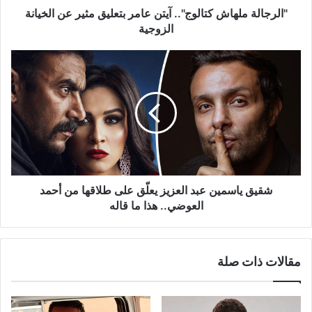
الزوجية
"الرجالة ملهاش كتالوج".. آيتن عامر بتعليق مثير عن الخيانة
الزوجية
شقيق
ياسمين
عبد
العزيز
يعلّق
على
طلاقها
من
أحمد
العوضي..
شقيق ياسمين عبد العزيز يعلّق على طلاقها من أحمد
هذا
العوضي.. هذا ما قاله
ما
قاله
مقالات ذات صلة