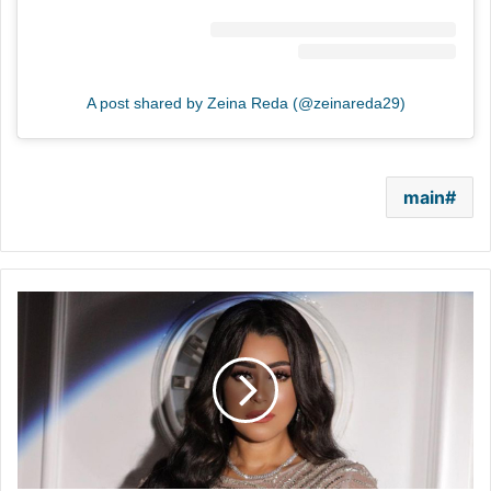
A post shared by Zeina Reda (@zeinareda29)
main
"الرجالة
ملهاش
كتالوج"..
آيتن
عامر
بتعليق
مثير
عن
الخيانة