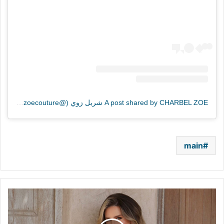
A post shared by CHARBEL ZOE شربل زوي (@charbelzoecouture)
main
"دو
ري
مي"..