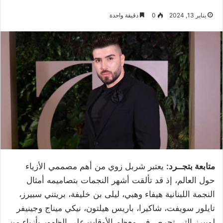
يناير 13, 2024
0
دقيقة واحدة
متابعة بتجــرد:
يعتبر شربل زوي من أهم مصممي الأزياء
حول العالم، إذ قد تألقت أشهر النجمات بتصاميمه أمثال
النجمة اللبنانية هيفاء وهبي، ليلى بن خليفة، بريتني سبيرز،
تايلور سويفت، شاكيرا، باريس هيلتون، نيكي ميناج وجينيفر
لوبيرز التي تحرص في معظم الأوقات على الظهور بأزياء من