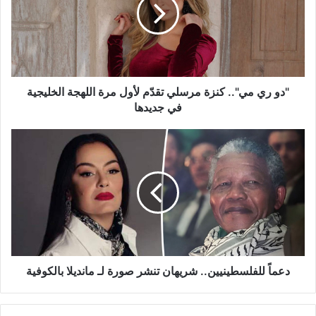
كنزة
مرسلي
تقدّم
لأول
مرة
اللهجة
الخليجية
"دو ري مي".. كنزة مرسلي تقدّم لأول مرة اللهجة الخليجية
في
في جديدها
جديدها
دعماً
للفلسطينيين..
شريهان
تنشر
صورة
لـ
مانديلا
بالكوفية
دعماً للفلسطينيين.. شريهان تنشر صورة لـ مانديلا بالكوفية