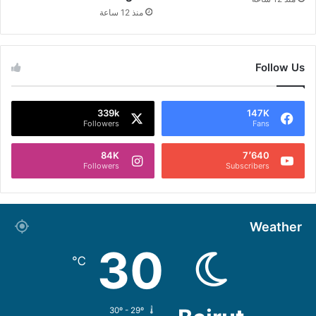
منذ 12 ساعة
Follow Us
339k
147K
Followers
Fans
84K
7٬640
Followers
Subscribers
Weather
30
℃
30º - 29º