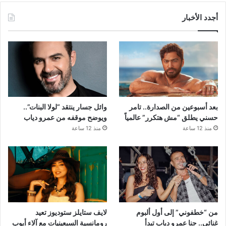
أجدد الأخبار
بعد أسبوعين من الصدارة.. تامر
وائل جسار ينتقد “لولا البنات”..
حسني يطلق “مش هتكرر” عالمياً
ويوضح موقفه من عمرو دياب
منذ 12 ساعة
منذ 12 ساعة
من “خطفوني” إلى أول ألبوم
لايف ستايلز ستوديوز تعيد
غنائي.. جنا عمرو دياب تبدأ
رومانسية السبعينيات مع آلاء أيوب