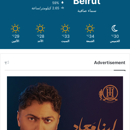
Beirut
59%
2.65 كيلومتر/ساعة
سماء صافية
29
28
33
34
30
℃
℃
℃
℃
℃
الخميس
الجمعة
السبت
الأحد
الأثنين
Advertisement