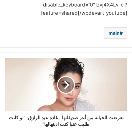
disable_keyboard=”0″]zvj4X4Lv-cI?
feature=shared[/wpdevart_youtube]
main
تعرضت
للخيانة
من
أعز
صديقاتها..
غادة
عبد
الرازق:
"لو
كانت
تعرضت للخيانة من أعز صديقاتها.. غادة عبد الرازق: "لو كانت
طلبت
طلبت عنيا كنت اديتهالها"
عنيا