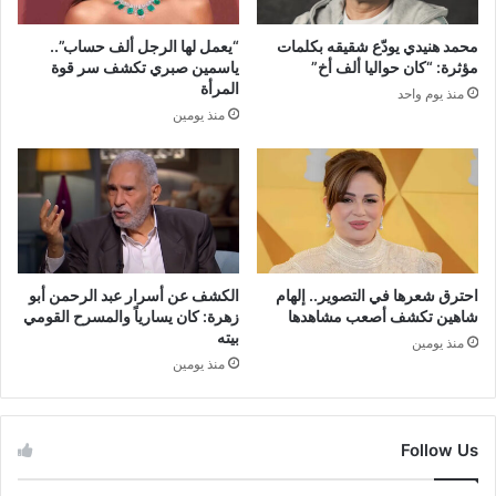
محمد هنيدي يودّع شقيقه بكلمات
“يعمل لها الرجل ألف حساب”..
مؤثرة: “كان حواليا ألف أخ”
ياسمين صبري تكشف سر قوة
المرأة
منذ يوم واحد
منذ يومين
احترق شعرها في التصوير.. إلهام
الكشف عن أسرار عبد الرحمن أبو
شاهين تكشف أصعب مشاهدها
زهرة: كان يسارياً والمسرح القومي
بيته
منذ يومين
منذ يومين
Follow Us