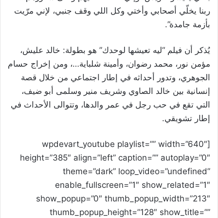
ربنا يخلّي أصحابي وأختي وكل اللي وقف جنبي، لإني مرّيت
بأزمة جامدة”.
يُذكر أن فيلم “ليه تعيشها لوحدك” هو بطولة: خالد عليش،
مؤمن نور، محمد رضوان، وأمينة شلباية…، ومن إخراج حسام
الجوهري، وتدور أحداثه في إطار اجتماعي من خلال قصة
إنسانية بين خالد الصاوي وشريف منير وسلمى أبو ضيف،
التي تقع في حب رجل في عمر والدها، وتتوالى الأحداث في
إطار تشويقي.
[wpdevart_youtube playlist=”” width=”640″
height=”385″ align=”left” caption=”” autoplay=”0″
theme=”dark” loop_video=”undefined”
enable_fullscreen=”1″ show_related=”1″
show_popup=”0″ thumb_popup_width=”213″
thumb_popup_height=”128″ show_title=””