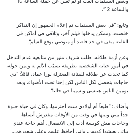
وبعض السينمات ألغت أو لم تعلن عن حفلة الساعة 10
والساعة 12”.
وتابع: “في بعض السينمات تم إعلام الجمهور إن التذاكر
خلصت، وممكن يدخلوا فيلم آخر، وتلاقي في أماكن في
القاعة يبقى في حد قاصد أو متوصي يوقع الفيلم”.
وعن أزمة طلاقه، طلب شريف منير من متابعيه عدم التدخل
في أمور حياته الشخصية بطريقة تسبّب الألم له ولمَن حوله،
كما تحدث عن طلاقه للفنانة المعتزلة لورا عماد، قائلاً: “دي
حاجات بتحصل لكل الناس لكن إحنا تحت الأضواء، وبعد
يومين الناس هتنسى وتسيبنا في حالنا”.
وأضاف: “طبعاً أم أولادي ست أحترمها، وكان في حياة حلوة
جداً بيني وبينها في وقت من الأوقات مقدرش أنساها،
وحاجات مش كويسة أدت إلى الانفصال. أهم حاجة عندي
بناتي يعيشوا كويس، وإني أحافظ عليهم وعلى شعورهم…