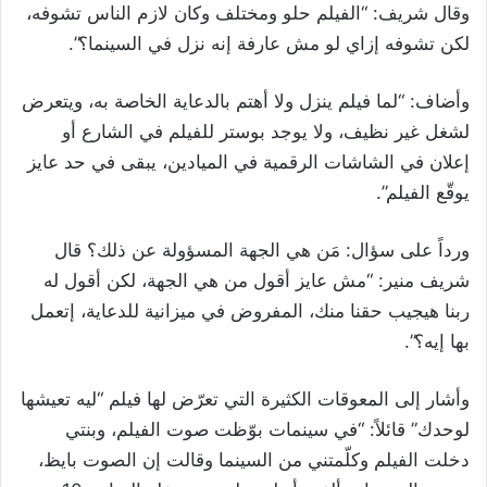
وقال شريف: “الفيلم حلو ومختلف وكان لازم الناس تشوفه،
لكن تشوفه إزاي لو مش عارفة إنه نزل في السينما؟”.
وأضاف: “لما فيلم ينزل ولا أهتم بالدعاية الخاصة به، ويتعرض
لشغل غير نظيف، ولا يوجد بوستر للفيلم في الشارع أو
إعلان في الشاشات الرقمية في الميادين، يبقى في حد عايز
يوقّع الفيلم”.
ورداً على سؤال: مَن هي الجهة المسؤولة عن ذلك؟ قال
شريف منير: “مش عايز أقول من هي الجهة، لكن أقول له
ربنا هيجيب حقنا منك، المفروض في ميزانية للدعاية، إتعمل
بها إيه؟”.
وأشار إلى المعوقات الكثيرة التي تعرّض لها فيلم “ليه تعيشها
لوحدك” قائلاً: “في سينمات بوّظت صوت الفيلم، وبنتي
دخلت الفيلم وكلّمتني من السينما وقالت إن الصوت بايظ،