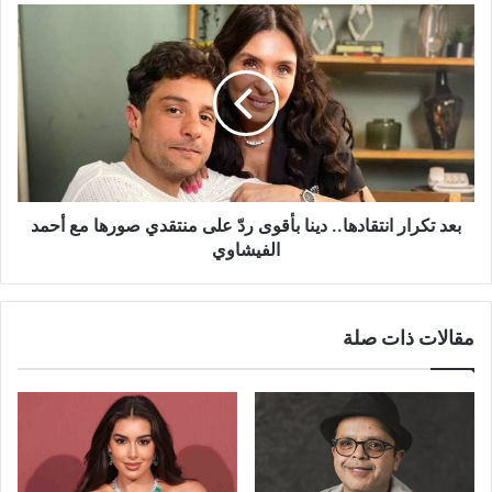
كنت
بعد
اديتهالها"
تكرار
انتقادها..
دينا
بأقوى
ردّ
على
منتقدي
صورها
مع
بعد تكرار انتقادها.. دينا بأقوى ردّ على منتقدي صورها مع أحمد
أحمد
الفيشاوي
الفيشاوي
مقالات ذات صلة