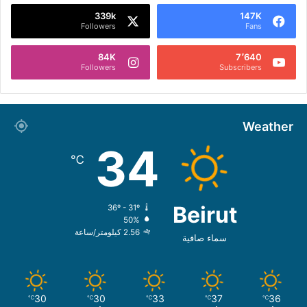
339k
147K
Followers
Fans
84K
7٬640
Followers
Subscribers
Weather
34
℃
Beirut
36º - 31º
50%
2.56 كيلومتر/ساعة
سماء صافية
30
30
33
37
36
℃
℃
℃
℃
℃