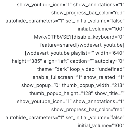
show_youtube_icon=”1″ show_annotations=”1″
show_progress_bar_color=”red”
autohide_parameters=”1″ set_initial_volume=”false”
initial_volume=”100″
disable_keyboard=”0″]Mwkv0TF8VSE?
feature=shared[/wpdevart_youtube]
[wpdevart_youtube playlist=”” width=”640″
height=”385″ align=”left” caption=”” autoplay=”0″
theme=”dark” loop_video=”undefined”
enable_fullscreen=”1″ show_related=”1″
show_popup=”0″ thumb_popup_width=”213″
thumb_popup_height=”128″ show_title=””
show_youtube_icon=”1″ show_annotations=”1″
show_progress_bar_color=”red”
autohide_parameters=”1″ set_initial_volume=”false”
initial_volume=”100″