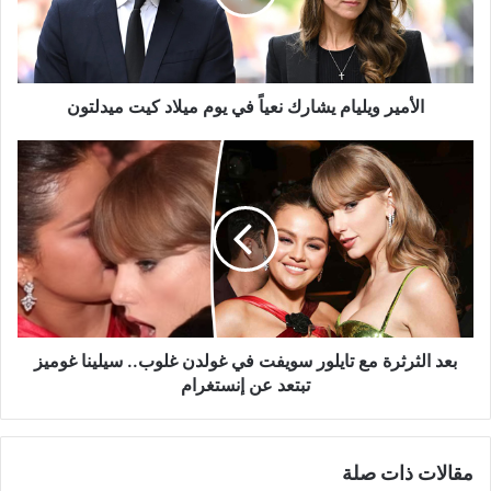
يوم
ميلاد
كيت
ميدلتون
الأمير ويليام يشارك نعياً في يوم ميلاد كيت ميدلتون
بعد
الثرثرة
مع
تايلور
سويفت
في
غولدن
غلوب..
سيلينا
غوميز
بعد الثرثرة مع تايلور سويفت في غولدن غلوب.. سيلينا غوميز
تبتعد
تبتعد عن إنستغرام
عن
إنستغرام
مقالات ذات صلة