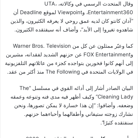
وقال المتحدث الرسمي في وكالاته، UTA،
Entertainment360، وViewpoint لموقع Deadline أن
“آدان كانتو كان لديه عمق روحي لا يعرفه الكثيرون، والذين
شاهدوه تغيروا إلى الأبد”، وأضاف أنه سيفتقده الكثيرون.
كما وعبّر ممثلون عن كل من Warner Bros. Television
وFOX Entertainment عن حزنهم الشديد لفقدانه، مشيرين
إلى أنهم كانوا فخورين بتواجده كجزء من عائلاتهم التلفزيونية
في الولايات المتحدة في The Following منذ أكثر من عقد.
البيان الصادر أشار إلى أدائه القوي في مسلسل “The
Cleaning Lady” وكيف أظهر فيه مدى فنه وتنوعه وعمقه
وضعفه. وأضافوا: “إن هذا خسارة لا يمكن تصورها، ونحن
نشارك زوجته ستيفاني وأطفالهما وأحباءهما حزنهم.
سنفتقده كثيرًا”.