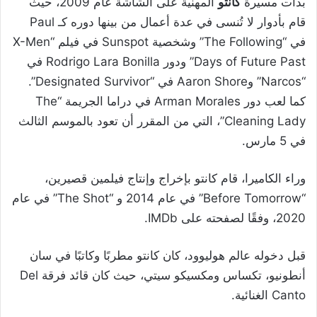
بدأت مسيرة
كانتو
المهنية على الشاشة عام 2009، حيث
قام بأدوار لا تُنسى في عدة أعمال من بينها دوره كـ Paul
في “The Following” وشخصية Sunspot في فيلم “X-Men
Days of Future Past” ودور Rodrigo Lara Bonilla في
“Narcos” وAaron Shore في “Designated Survivor”.
كما لعب دور Arman Morales في دراما الجريمة “The
Cleaning Lady”، التي من المقرر أن تعود بالموسم الثالث
في 5 مارس.
وراء الكاميرا، قام كانتو بإخراج وإنتاج فيلمين قصيرين،
“Before Tomorrow” في عام 2014 و “The Shot” في عام
2020، وفقًا لصفحته على IMDb.
قبل دخوله عالم هوليوود، كان كانتو مطربًا وكاتبًا في سان
أنطونيو، تكساس ومكسيكو سيتي، حيث كان قائد فرقة Del
Canto الغنائية.