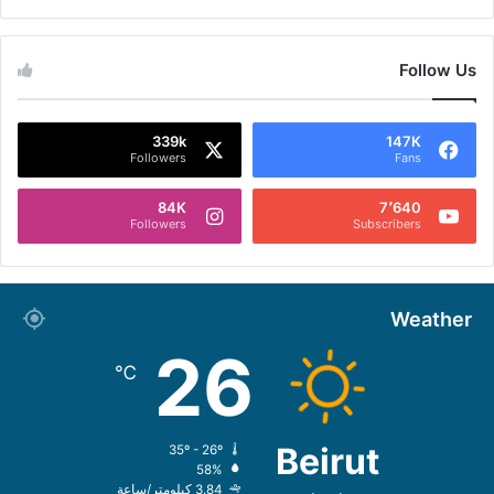
Follow Us
339k
147K
Followers
Fans
84K
7٬640
Followers
Subscribers
Weather
26
℃
Beirut
35º - 26º
58%
3.84 كيلومتر/ساعة