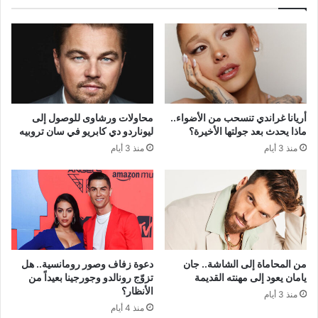
أريانا غراندي تنسحب من الأضواء..
محاولات ورشاوى للوصول إلى
ماذا يحدث بعد جولتها الأخيرة؟
ليوناردو دي كابريو في سان تروبيه
منذ 3 أيام
منذ 3 أيام
من المحاماة إلى الشاشة.. جان
دعوة زفاف وصور رومانسية.. هل
يامان يعود إلى مهنته القديمة
تزوّج رونالدو وجورجينا بعيداً من
الأنظار؟
منذ 3 أيام
منذ 4 أيام