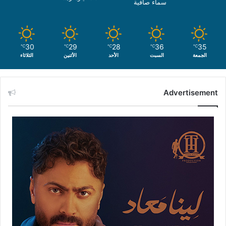
سماء صافية
30
29
28
36
35
℃
℃
℃
℃
℃
الجمعة
السبت
الأحد
الأثنين
الثلاثاء
Advertisement