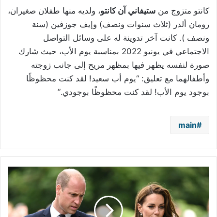
كانتو متزوج من
ستيفاني آن كانتو
، ولديه منها طفلان صغيران،
رومان ألدر (ثلاث سنوات ونصف) وإيف جوزفين (سنة
ونصف ). كانت آخر تدوينة له على وسائل التواصل
الاجتماعي في يونيو 2022 بمناسبة يوم الأب، حيث شارك
صورة لنفسه يظهر فيها بمظهر مريح إلى جانب زوجته
وأطفالهما مع تعليق: “يوم أب سعيد! لقد كنت محظوظًا
بوجود يوم الأب! لقد كنت محظوظًا بوجودي.”
main
الأمير
ويليام
يشارك
نعياً
في