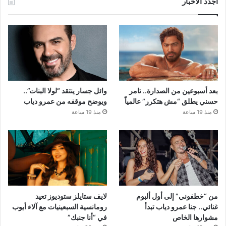
أجدد الأخبار
بعد أسبوعين من الصدارة.. تامر
وائل جسار ينتقد “لولا البنات”..
حسني يطلق “مش هتكرر” عالمياً
ويوضح موقفه من عمرو دياب
منذ 19 ساعة
منذ 19 ساعة
من “خطفوني” إلى أول ألبوم
لايف ستايلز ستوديوز تعيد
غنائي.. جنا عمرو دياب تبدأ
رومانسية السبعينيات مع آلاء أيوب
مشوارها الخاص
في “أنا جنبك”