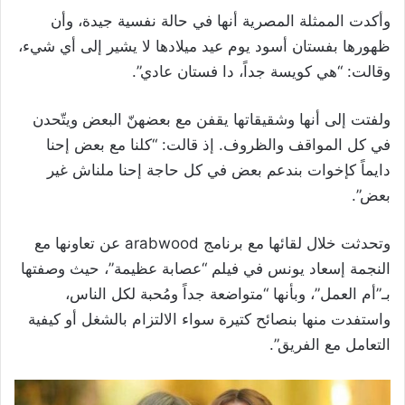
وأكدت الممثلة المصرية أنها في حالة نفسية جيدة، وأن
ظهورها بفستان أسود يوم عيد ميلادها لا يشير إلى أي شيء،
وقالت: “هي كويسة جداً، دا فستان عادي”.
ولفتت إلى أنها وشقيقاتها يقفن مع بعضهنّ البعض ويتّحدن
في كل المواقف والظروف. إذ قالت: “كلنا مع بعض إحنا
دايماً كإخوات بندعم بعض في كل حاجة إحنا ملناش غير
بعض”.
وتحدثت خلال لقائها مع برنامج arabwood عن تعاونها مع
النجمة إسعاد يونس في فيلم “عصابة عظيمة”، حيث وصفتها
بـ”أم العمل”، وبأنها “متواضعة جداً ومُحبة لكل الناس،
واستفدت منها بنصائح كتيرة سواء الالتزام بالشغل أو كيفية
التعامل مع الفريق”.