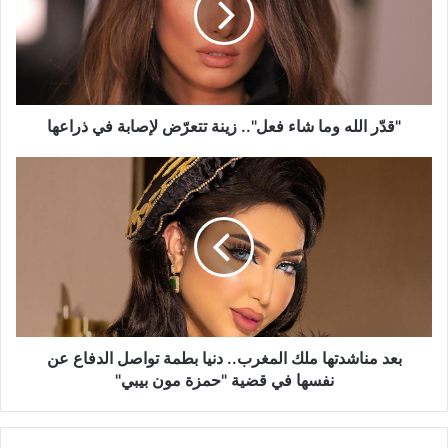
فعل"..
زينة
تتعرّض
لإصابة
في
ذراعها
"قدّر الله وما شاء فعل".. زينة تتعرّض لإصابة في ذراعها
بعد
مناشدتها
ملك
المغرب..
دنيا
بطمة
تواصل
الدفاع
عن
نفسها
بعد مناشدتها ملك المغرب.. دنيا بطمة تواصل الدفاع عن
في
نفسها في قضية "حمزة مون بيبي"
قضية
"حمزة
مون