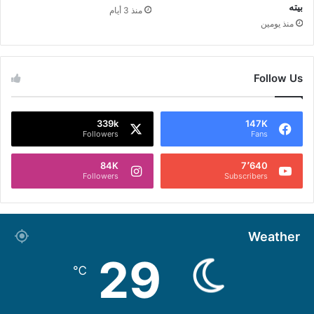
بيته
منذ 3 أيام
منذ يومين
Follow Us
339k
147K
Followers
Fans
84K
7٬640
Followers
Subscribers
Weather
29
℃