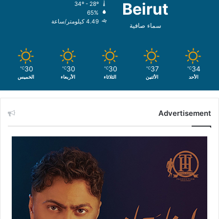
Beirut
34º - 28º
65%
4.49 كيلومتر/ساعة
سماء صافية
30
30
30
37
34
℃
℃
℃
℃
℃
الأحد
الأثنين
الثلاثاء
الأربعاء
الخميس
Advertisement