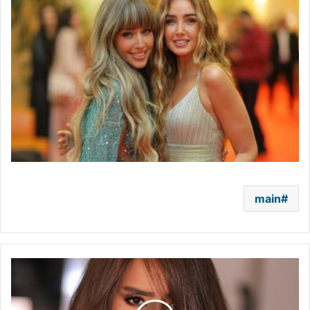
main
"قدّر
الله
وما
شاء