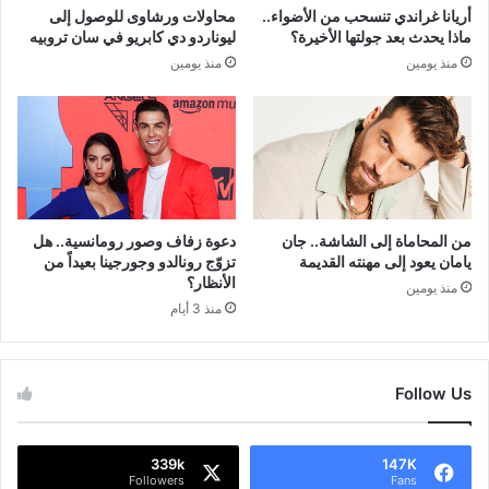
أريانا غراندي تنسحب من الأضواء..
محاولات ورشاوى للوصول إلى
ماذا يحدث بعد جولتها الأخيرة؟
ليوناردو دي كابريو في سان تروبيه
منذ يومين
منذ يومين
من المحاماة إلى الشاشة.. جان
دعوة زفاف وصور رومانسية.. هل
يامان يعود إلى مهنته القديمة
تزوّج رونالدو وجورجينا بعيداً من
الأنظار؟
منذ يومين
منذ 3 أيام
Follow Us
339k
147K
Followers
Fans