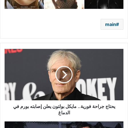
main
يحتاج
جراحة
فورية..
مايكل
بولتون
يعلن
إصابته
بورم
في
الدماغ
يحتاج جراحة فورية.. مايكل بولتون يعلن إصابته بورم في
الدماغ
عائلتها