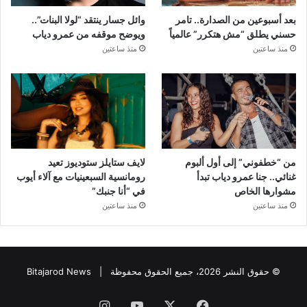
بعد أسبوعين من الصدارة.. تامر
وائل جسار ينتقد “لولا البنات”..
حسني يطلق “مش هتكرر” عالمياً
ويوضح موقفه من عمرو دياب
منذ ساعتين
منذ ساعتين
من “خطفوني” إلى أول ألبوم
لايف ستايلز ستوديوز تعيد
غنائي.. جنا عمرو دياب تبدأ
رومانسية السبعينيات مع آلاء أيوب
مشوارها الخاص
في “أنا جنبك”
منذ ساعتين
منذ ساعتين
© حقوق النشر 2026، جميع الحقوق محفوظة |
Bitajarod News
فيسبوك
‫X
‫YouTube
انستقرام