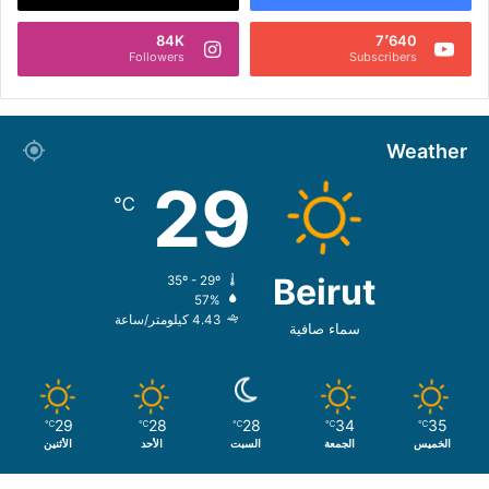
84K
7٬640
Followers
Subscribers
Weather
29
℃
Beirut
35º - 29º
57%
4.43 كيلومتر/ساعة
سماء صافية
29
28
28
34
35
℃
℃
℃
℃
℃
الخميس
الجمعة
السبت
الأحد
الأثنين