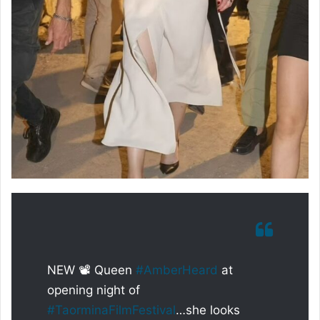
NEW 📽️ Queen
#AmberHeard
at
opening night of
#TaorminaFilmFestival
…she looks