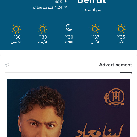
49%
4.24 كيلومتر/ساعة
سماء صافية
30
30
30
37
35
℃
℃
℃
℃
℃
الأحد
الأثنين
الثلاثاء
الأربعاء
الخميس
Advertisement