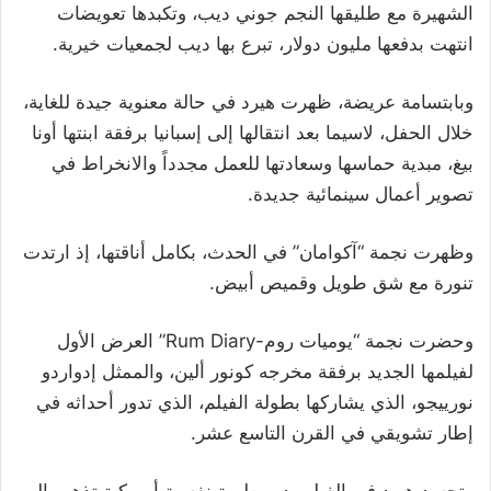
الشهيرة مع طليقها النجم جوني ديب، وتكبدها تعويضات
انتهت بدفعها مليون دولار، تبرع بها ديب لجمعيات خيرية.
وبابتسامة عريضة، ظهرت هيرد في حالة معنوية جيدة للغاية،
خلال الحفل، لاسيما بعد انتقالها إلى إسبانيا برفقة ابنتها أونا
بيغ، مبدية حماسها وسعادتها للعمل مجدداً والانخراط في
تصوير أعمال سينمائية جديدة.
وظهرت نجمة “آكوامان” في الحدث، بكامل أناقتها، إذ ارتدت
تنورة مع شق طويل وقميص أبيض.
وحضرت نجمة “يوميات روم-Rum Diary” العرض الأول
لفيلمها الجديد برفقة مخرجه كونور ألين، والممثل إدواردو
نورييجو، الذي يشاركها بطولة الفيلم، الذي تدور أحداثه في
إطار تشويقي في القرن التاسع عشر.