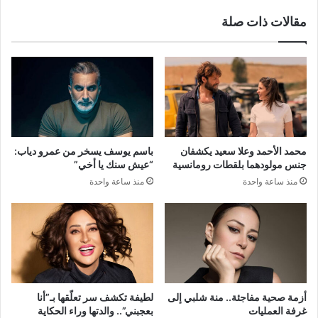
مقالات ذات صلة
محمد الأحمد وعلا سعيد يكشفان
باسم يوسف يسخر من عمرو دياب:
جنس مولودهما بلقطات رومانسية
“عيش سنك يا أخي”
منذ ساعة واحدة
منذ ساعة واحدة
أزمة صحية مفاجئة.. منة شلبي إلى
لطيفة تكشف سر تعلّقها بـ”أنا
غرفة العمليات
بعجبني”.. والدتها وراء الحكاية