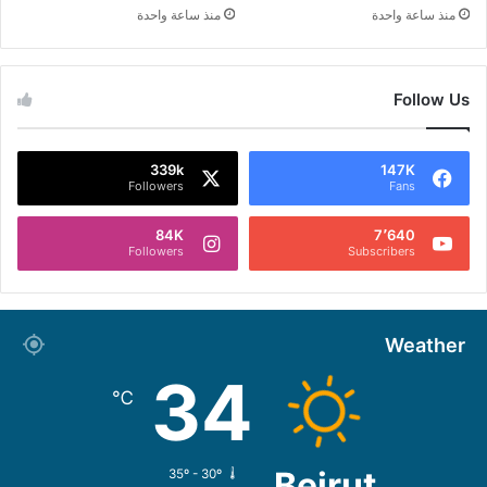
منذ ساعة واحدة
منذ ساعة واحدة
Follow Us
339k
147K
Followers
Fans
84K
7٬640
Followers
Subscribers
Weather
34
℃
Beirut
35º - 30º