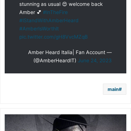
stunning as usual 😍 welcome back
Amber 💕
#InTheFire
#IStandWithAmberHeard
#AmberIsWorthIt
pic.twitter.com/gH8VvcMZqB
— Amber Heard Italia| Fan Account
(@AmberHeardIT)
June 24, 2023
main
الذكاء
الاصطناعي
يقدم