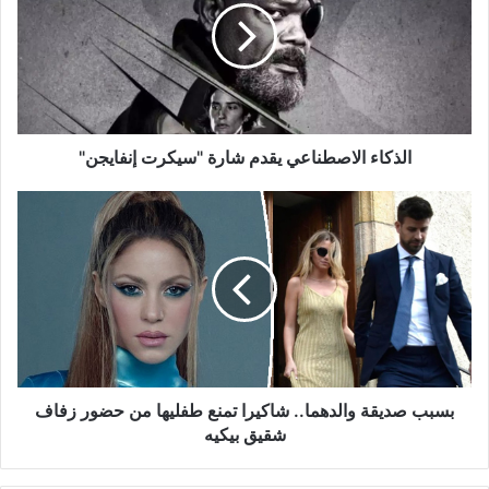
شارة
"سيكرت
إنفايجن"
الذكاء الاصطناعي يقدم شارة "سيكرت إنفايجن"
بسبب
صديقة
والدهما..
شاكيرا
تمنع
طفليها
من
حضور
زفاف
شقيق
بسبب صديقة والدهما.. شاكيرا تمنع طفليها من حضور زفاف
بيكيه
شقيق بيكيه