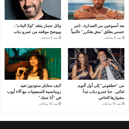
بعد أسبوعين من الصدارة.. تامر
وائل جسار ينتقد “لولا البنات”..
حسني يطلق “مش هتكرر” عالمياً
ويوضح موقفه من عمرو دياب
منذ 9 ساعات
منذ 9 ساعات
من “خطفوني” إلى أول ألبوم
لايف ستايلز ستوديوز تعيد
غنائي.. جنا عمرو دياب تبدأ
رومانسية السبعينيات مع آلاء أيوب
مشوارها الخاص
في “أنا جنبك”
منذ 10 ساعات
منذ 10 ساعات