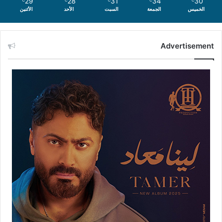
29
28
31
34
30
الخميس
الجمعة
السبت
الأحد
الأثنين
Advertisement