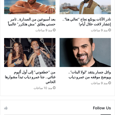
نادر الأتات يوسّع نجاح “تعالي هنا”..
بعد أسبوعين من الصدارة.. تامر
إنتشار لافت خلال أيام!
حسني يطلق “مش هتكرر” عالمياً
منذ 9 ساعات
منذ 9 ساعات
وائل جسار ينتقد “لولا البنات”..
من “خطفوني” إلى أول ألبوم
ويوضح موقفه من عمرو دياب
غنائي.. جنا عمرو دياب تبدأ مشوارها
الخاص
منذ 9 ساعات
منذ 10 ساعات
Follow Us