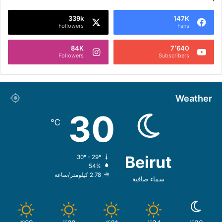
339k
147K
Followers
Fans
84K
7٬640
Followers
Subscribers
Weather
30
℃
Beirut
30º - 29º
54%
2.78 كيلومتر/ساعة
سماء صافية
℃
℃
℃
℃
℃