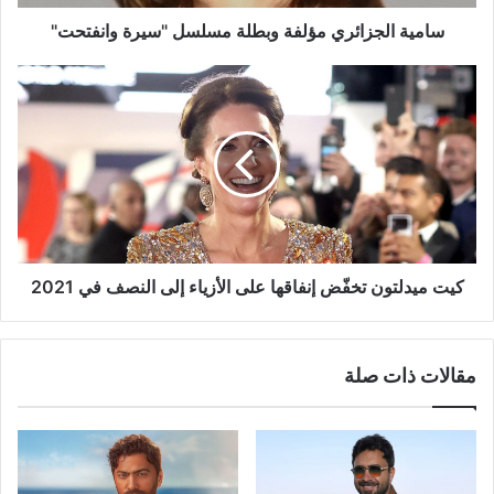
سامية الجزائري مؤلفة وبطلة مسلسل "سيرة وانفتحت"
كيت
ميدلتون
تخفّض
إنفاقها
على
الأزياء
إلى
النصف
في
2021
كيت ميدلتون تخفّض إنفاقها على الأزياء إلى النصف في 2021
مقالات ذات صلة