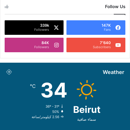
Follow Us
339k
147K
Followers
Fans
84K
7٬640
Followers
Subscribers
Weather
34
℃
Beirut
36º - 31º
50%
2.56 كيلومتر/ساعة
سماء صافية