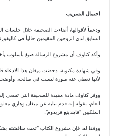
احتمال التسريب
ودعماً لأقوالها، أضاءت الصحيفة خلال جلسات 
السابق لدى الزوجين المقيمين حالياً في كاليفورني
وأكد كناوف أن مشروع الرسالة صيغ بأسلوب يأخذ ف
وفي شهادة مكتوبة، دحضت ميغان هذا الادعاء قائ
لأنها تعطي عنه صورة ليست في صالحه. وأوضحت 
ووفر كناوف مادة مفيدة للصحيفة التي تسعى إلى 
العام، بقوله إنه قدم نيابة عن ميغان وهاري معل
الملكيين “فايندينغ فريدوم”.
ووفقا له، فإن مشروع الكتاب “تمت مناقشته بش