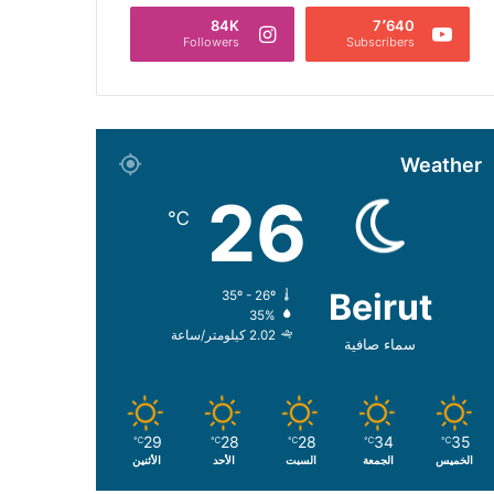
84K
7٬640
Followers
Subscribers
Weather
26
℃
Beirut
35º - 26º
35%
2.02 كيلومتر/ساعة
سماء صافية
29
28
28
34
35
℃
℃
℃
℃
℃
الخميس
الجمعة
السبت
الأحد
الأثنين