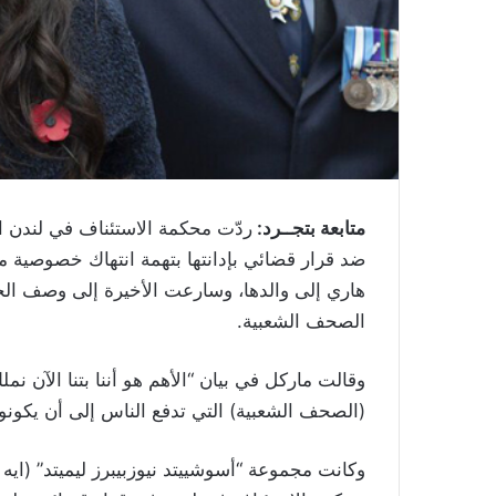
متابعة بتجــرد:
ردّت محكمة الاستئناف في لندن 
ضد قرار قضائي بإدانتها بتهمة انتهاك خصوصية م
هاري إلى والدها، وسارعت الأخيرة إلى وصف الحكم
الصحف الشعبية.
وقالت ماركل في بيان “الأهم هو أننا بتنا الآن نم
(الصحف الشعبية) التي تدفع الناس إلى أن يكونوا
وكانت مجموعة “أسوشييتد نيوزبيبرز ليميتد” (اي