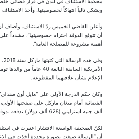
محكمة الاستئناف في لندن في قرار قضائي خلص إ
ويشكل تالياً انتهاكاً لخصوصيتها. وأخذ الاستئن
وأعلن القاضي الخميس ردّ الاستئناف. وأضاف أ
أن تتوقع الدوقة احترام خصوصيتها”، مشدداً على
أهمية مشروعة للمصلحة العامة”.
وفي
الإعلام بشأن علاقتهما المقطوعة.
وكان حكم الدرجة الأولى على “مايل أون صنداي” 
ألف جنيه استرليني (628 ألف دولار) تدفعه لدوقة ساسكس بدل مصاريف الدعوى.
لكنّ الصحيفة الواسعة الانتشار اعتبرت في استئ
أن “الرسالة صيغت بصورة محددة أخذت في الاعتبا