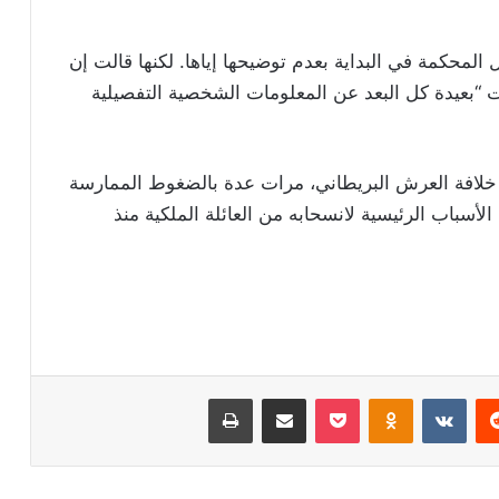
المحكمة في البداية بعدم توضيحها إياها. لكنها قالت إن
 “بعيدة كل البعد عن المعلومات الشخصية التفصيلية
سادس في ترتيب خلافة العرش البريطاني، مرات عدة بالضغوط الممارسة
لأسباب الرئيسية لانسحابه من العائلة الملكية منذ
ريست
Odnoklassniki
‫Pocket
مشاركة عبر البريد
طباعة