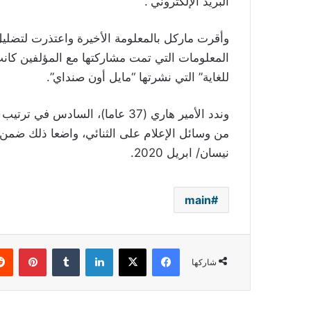
البريد الإلكتروني”.
وأقرت ماركل بالمعلومة الأخيرة واعتذرت لتضليل 
المعلومات التي تمت مشاركتها مع المؤلفين كانت
للغاية” التي نشرتها “مايل أون صنداي”.
وندد الأمير هاري (37 عاما)، ال
من وسائل الإعلام على الثنائي، واضعا ذلك ضمن ا
نيسان/ ابريل 2020.
main
فيسبوك
‫X
لينكدإن
بينتي
شاركها