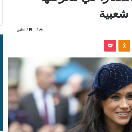
شعبية
2
2 دقائق
‫Pocket
Odnoklassniki