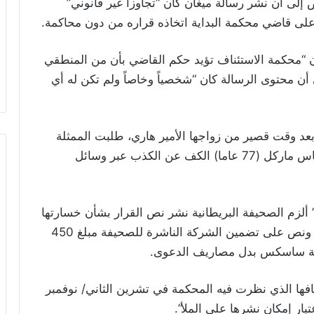
لى أن نشر رسالة ميغان كان “تجاوزا غير قانوني”
اف على قاضي محكمة البداية اتخاذه قراره من دون محاكمة.
ن “محكمة الاستئناف تؤيد حكم القاضي بأن من المنطقي
 أن محتوى الرسالة كان “شخصياً وخاصاً ولم تكن له أي
 هذه الرسالة التي كتبتها ماركل سنة 2018، بعد وقت قصير من زواجها الأمير هاري، طلبت الممثلة
الأمريكية السابقة البالغة 40 عاماً من والدها توماس ماركل (77 عاما) الكف عن الكذب عبر وسائل
ألزم الصحيفة البريطانية نشر نص القرار بشأن خسارتها
القضائية أمام ميغان ماركل على صفحتها الأولى، ونص على تضمين الشركة الناشرة للصحيفة مبلغ 450
نافها الذي نظرت فيه المحكمة في تشرين الثاني/ نوفمبر
ر إمكان نشرها على الملأ”.