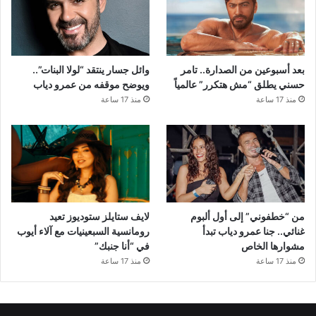
بعد أسبوعين من الصدارة.. تامر
وائل جسار ينتقد “لولا البنات”..
حسني يطلق “مش هتكرر” عالمياً
ويوضح موقفه من عمرو دياب
منذ 17 ساعة
منذ 17 ساعة
من “خطفوني” إلى أول ألبوم
لايف ستايلز ستوديوز تعيد
غنائي.. جنا عمرو دياب تبدأ
رومانسية السبعينيات مع آلاء أيوب
مشوارها الخاص
في “أنا جنبك”
منذ 17 ساعة
منذ 17 ساعة