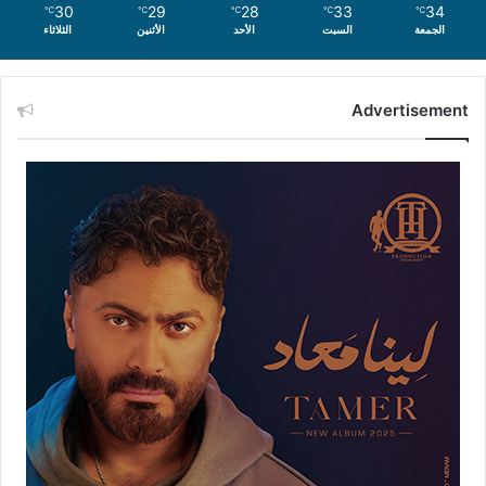
30
29
28
33
34
℃
℃
℃
℃
℃
الجمعة
السبت
الأحد
الأثنين
الثلاثاء
Advertisement