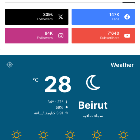
339k
147K
Followers
Fans
84K
7٬640
Followers
Subscribers
Weather
28
℃
Beirut
34º - 27º
59%
3.91 كيلومتر/ساعة
سماء صافية