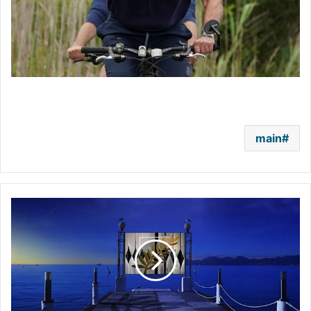
main
"كان"
السينمائي
يعلن
قائمته
للأفلام
الرسمية
المشاركة
2021