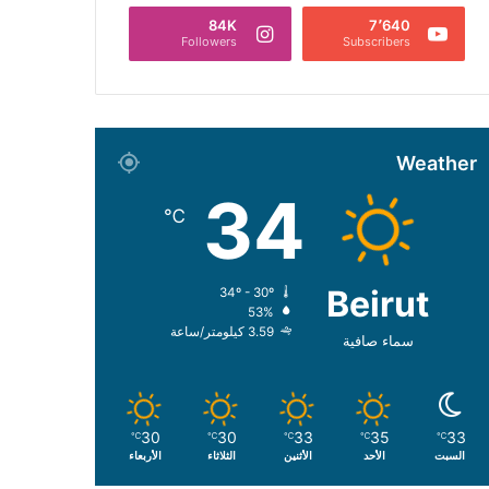
84K
7٬640
Followers
Subscribers
Weather
34
℃
Beirut
34º - 30º
53%
3.59 كيلومتر/ساعة
سماء صافية
30
30
33
35
33
℃
℃
℃
℃
℃
السبت
الأحد
الأثنين
الثلاثاء
الأربعاء