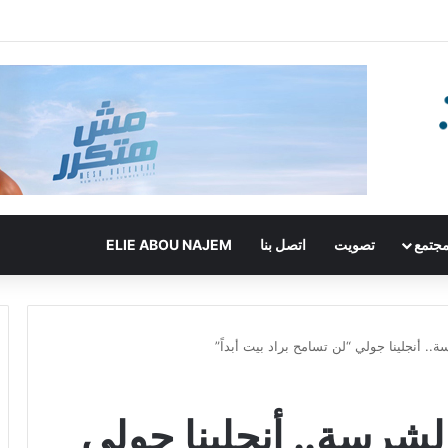
جتمع
تصويت
اتصل بنا
ELIE ABOU NAJEM
.. أنجلينا جولي “لن تسامح براد بيت أبداً”
لشرسة.. أنجلينا جولي