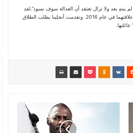
 ينتهِ بعد ولا تزال تعتقد أن العدالة سوف تسود”.لقد
مرت خمسة أعوام منذ إعلان أنجلينا وبراد فسخ علاقتهما في عام 2016. وتقدمت أنجلينا بطلب الطلاق
ائلتها.
ريست
Odnoklassniki
‫Pocket
مشاركة عبر البريد
طباعة
نجوم
يمتلكون
شركات
إنتاج
خاصة..