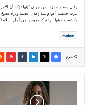
وقال مصدر مقرّب من جولي “إنها تؤكد أن الأمر لم
وكشفت حينها أنها تركت زوجها من أجل “سلامة” ع
main
فيسبوك
‫X
لينكدإن
بينتي
شاركها
أمينة
خليل:
أتردد
على
الأطباء