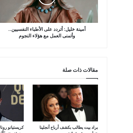
النفسيين..
وأتمنى
العمل
مع
هؤلاء
أمينة خليل: أتردد على الأطباء النفسيين..
النجوم
وأتمنى العمل مع هؤلاء النجوم
مقالات ذات صلة
براد بيت يطالب بكشف أرباح أنجلينا
كريستيانو رونا
جولي.. وهي ترفض
ويستعرض “ألعاب