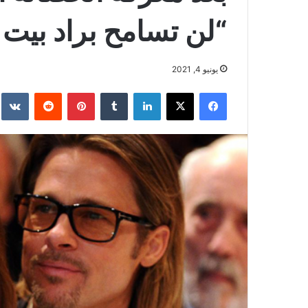
“لن تسامح براد بيت أب
يونيو 4, 2021
فيسبوك
‫X
لينكدإن
بينتيريست