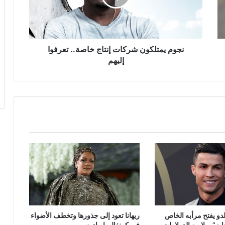
تعرفوا
إليهم
نجوم يمتلكون شركات إنتاج خاصة.. تعرفوا
إليهم
لدو يفتح مرأبه الخاص
ريهانا تعود إلى جذورها وتخطف الأضواء
ه” بملايين الدولارات
في كرنفال باربادوس