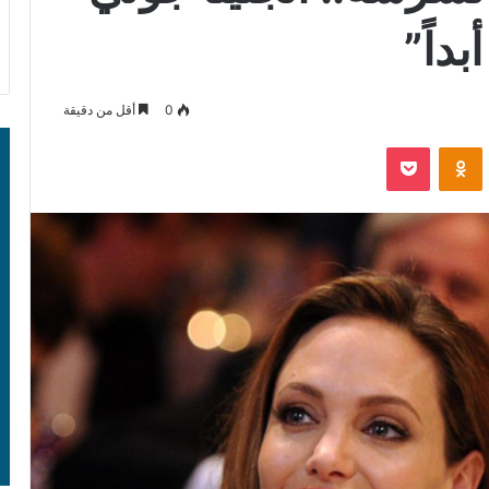
داً”
0
أقل من دقيقة
‫Pocket
Odnoklassniki