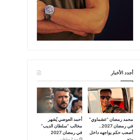
أجدد الأخبار
محمد رمضان “عشماوي”
أحمد العوضي يُشهر
في رمضان 2027..
مخالب “سلطان الديب”
أصعب حكم يواجهه داخل
في رمضان 2027
بيته
منذ 7 ساعات