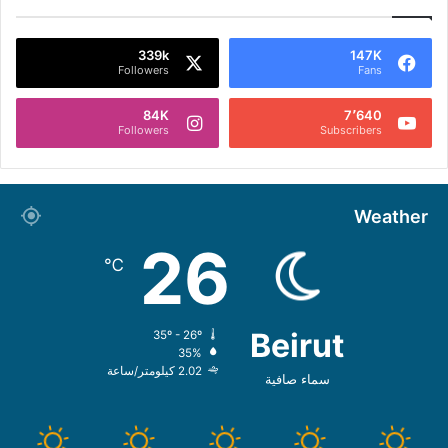
339k
147K
Followers
Fans
84K
7٬640
Followers
Subscribers
Weather
26
℃
Beirut
35º - 26º
35%
2.02 كيلومتر/ساعة
سماء صافية