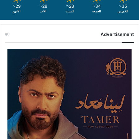
29
28
28
34
35
℃
℃
℃
℃
℃
الخميس
الجمعة
السبت
الأحد
الأثنين
Advertisement