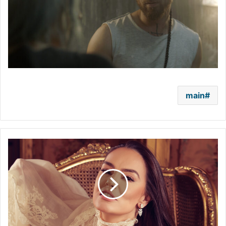
main
شريهان
تعقّب
على
إعلان
عودتها
الى
الفن