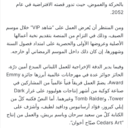
بالحركة والغموض، حيث تدور قصته الافتراضية في عام
2052.
ومن المنتظر أن يُعرض العمل على “شاهد VIP” خلال موسم
الصيف، وذلك في التزامٍ من المنصة بتقديم نخبة أعمالها
الأصلية وعروضها الأولى والحصرية على امتداد فصول السنة
وشهورها، إن كان ذلك داخل الموسم الرمضاني أو خارجه.
وفيما يدير الدفة الإخراجية للعمل اللبناني المبدع أمين درّة،
الحائز جوائز عدة في مهرجانات عالمية أبرزها جائزة Emmy
Award، يضمّ العمل فريقاً فنياً عالمياً من المشاركين في
صناعة كوكبة من أشهر إنتاجات هوليوود على غرار Dark
Tower، وTomb Raider وغيرهما. أما النصّ فكتبه كلٌ من
إيلي كيروز، فؤاد أرسانيوس ودافيد لطيف، وأشرَف على
الكتابة كلٌ من سعيد سرحان وباسم بريش، والعمل من إنتاج
“Cedars Art صبّاح أخوان”.