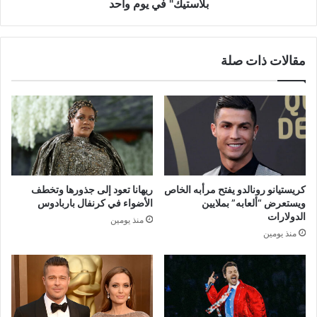
واحد
بلاستيك" في يوم واحد
مقالات ذات صلة
كريستيانو رونالدو يفتح مرأبه الخاص
ريهانا تعود إلى جذورها وتخطف
ويستعرض “ألعابه” بملايين
الأضواء في كرنفال باربادوس
الدولارات
منذ يومين
منذ يومين