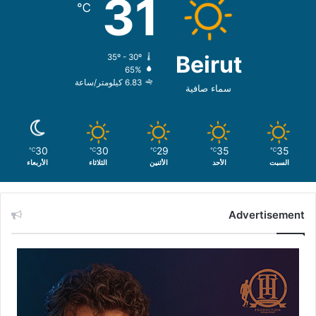
31
℃
Beirut
35º - 30º
65%
6.83 كيلومتر/ساعة
سماء صافية
30
30
29
35
35
℃
℃
℃
℃
℃
السبت
الأحد
الأثنين
الثلاثاء
الأربعاء
Advertisement