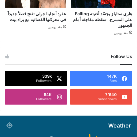
هاري ستايلز يجسّد أغنيته Falling
عقود أنجلينا جولي تفتح فصلاً جديداً
على المسرح.. سقطة مفاجئة أمام
في معركتها القضائية مع براد بيت
الجمهور
منذ يومين
منذ يومين
Follow Us
339k
147K
Followers
Fans
84K
7٬640
Followers
Subscribers
Weather