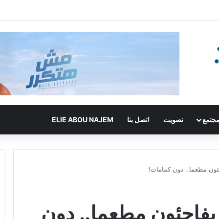
جتمع
تصويت
اتصل بنا
ELIE ABOU NAJEM
جئون مطعما.. دون كمامات!
 يفاجئون مطعما.. دون