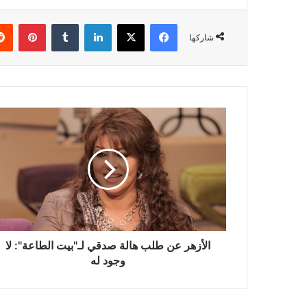
فيسبوك
‫X
لينكدإن
بينتي
شاركها
الأزهر
عن
طلب
هالة
صدقي
لـ"بيت
الطاعة":
لا
وجود
له
الأزهر عن طلب هالة صدقي لـ"بيت الطاعة": لا
وجود له