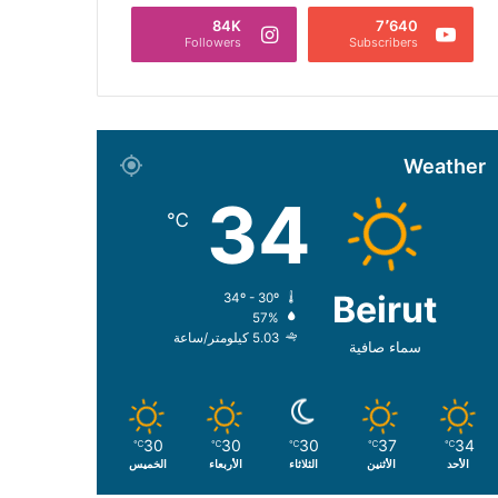
84K
7٬640
Followers
Subscribers
Weather
34
℃
Beirut
34º - 30º
57%
5.03 كيلومتر/ساعة
سماء صافية
30
30
30
37
34
℃
℃
℃
℃
℃
الأحد
الأثنين
الثلاثاء
الأربعاء
الخميس