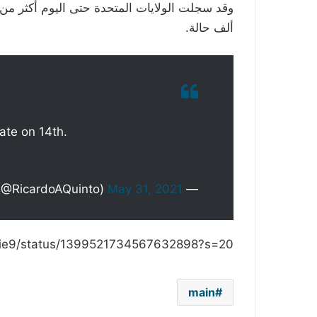
ألف حالة.
ate on 14th.
May 31, 2021
— Ricardo Quinto (@RicardoAQuinto)
junkie9/status/1399521734567632898?s=20
main