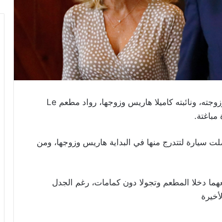
فاجأ الرئيس الأميركي جو بايدن وزوجته، ونائبته كاميلا هاريس وزوجها، رواد مطعم Le
ت سيارة لتتدرج منها في البداية هاريس وزوجها، ومن
معهما دخلا المطعم وتجولا دون كمامات، رغم الجدل
أخيرة