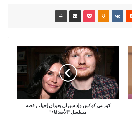
ريست
Odnoklassniki
‫Pocket
مشاركة عبر البريد
طباعة
كورتني
كوكس
وإد
شيران
يعيدان
إحياء
رقصة
مسلسل
"الأصدقاء"
كورتني كوكس وإد شيران يعيدان إحياء رقصة
مسلسل "الأصدقاء"