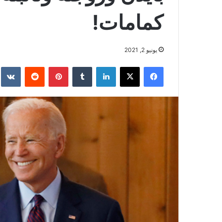
كمامات!
يونيو 2, 2021
فيسبوك
‫X
لينكدإن
بينتيريست