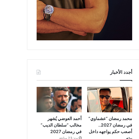
أجدد الأخبار
محمد رمضان “عشماوي”
أحمد العوضي يُشهر
في رمضان 2027..
مخالب “سلطان الديب”
أصعب حكم يواجهه داخل
في رمضان 2027
بيته
منذ 23 ساعة