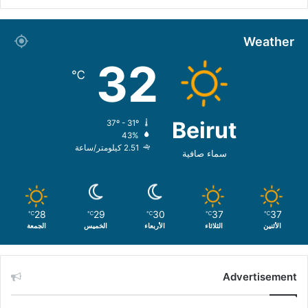
Weather
32
℃
Beirut
37º - 31º
43%
2.51 كيلومتر/ساعة
سماء صافية
28
29
30
37
37
℃
℃
℃
℃
℃
الأثنين
الثلاثاء
الأربعاء
الخميس
الجمعة
Advertisement