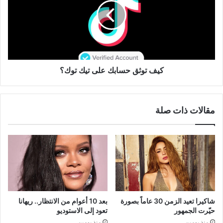
على
تيك
توك؟
كيف توثق حسابك على تيك توك؟
مقالات ذات صلة
شاكيرا تعيد الزمن 30 عاماً بصورة
بعد 10 أعوام من الانتظار.. ريهانا
حيّرت الجمهور
تعود إلى الاستوديو
منذ يومين
منذ يومين