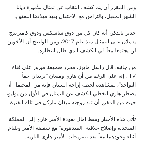
ومن المقرر أن يتم كشف النقاب عن تمثال للأميرة ديانا
الشهر المقبل، بالتزامن مع الاحتفال بعيد ميلادها الستين.
جدير بالذكر، أنه كان كل من دوق ساسكس ودوق كامبريدج
يعملان على التمثال منذ عام 2017، ومن الواضح أن الأخوين
لن يجتمعا معاً في الكشف الذي طال انتظاره.
من جانبه، قال راسل مايرز، محرر صحيفة ميرور على قناة
ITV، إنه على الرغم من أن هاري وميغان “يريدان حقاً
التواجد”، لمشاهدة لحظة إزاحة الستار، فإنه من المحتمل أن
يضطر هاري لتخطي الكشف عن التمثال في الأول من يوليو،
حيث من المقرر أن تلد زوجته ميغان ماركل في تلك الفترة.
تأتى هذه الأخبار وسط آمال بعودة الأمير هاري إلى المملكة
المتحدة، وإصلاح علاقته “المتدهورة” مع شقيقه الأمير ويليام
أثناء وجودهما معاً بعد تصريحات الأمير هارى النارية.