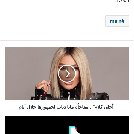
الحديقة”.
main
“أحلى
كلام”..
مفاجأة
مايا
دياب
لجمهورها
خلال
أيام
“أحلى كلام”.. مفاجأة مايا دياب لجمهورها خلال أيام
كيف
توثق
حسابك