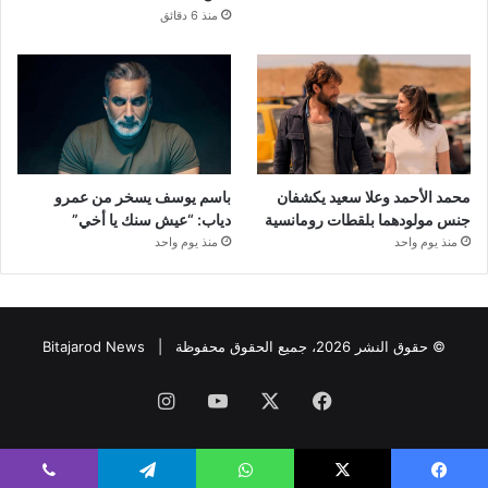
منذ 6 دقائق
محمد الأحمد وعلا سعيد يكشفان
باسم يوسف يسخر من عمرو
جنس مولودهما بلقطات رومانسية
دياب: “عيش سنك يا أخي”
منذ يوم واحد
منذ يوم واحد
© حقوق النشر 2026، جميع الحقوق محفوظة |
Bitajarod News
فيسبوك
‫X
‫YouTube
انستقرام