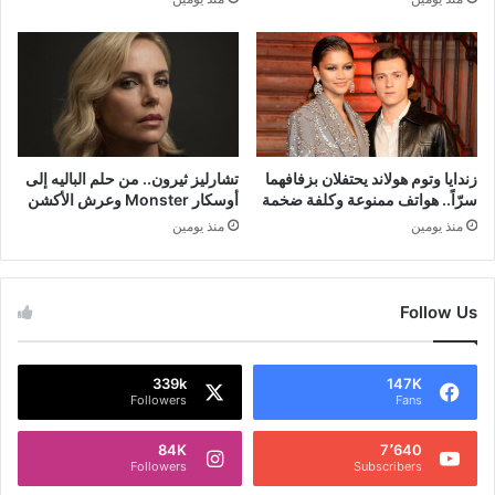
زندايا وتوم هولاند يحتفلان بزفافهما
تشارليز ثيرون.. من حلم الباليه إلى
سرّاً.. هواتف ممنوعة وكلفة ضخمة
أوسكار Monster وعرش الأكشن
منذ يومين
منذ يومين
Follow Us
339k
147K
Followers
Fans
84K
7٬640
Followers
Subscribers