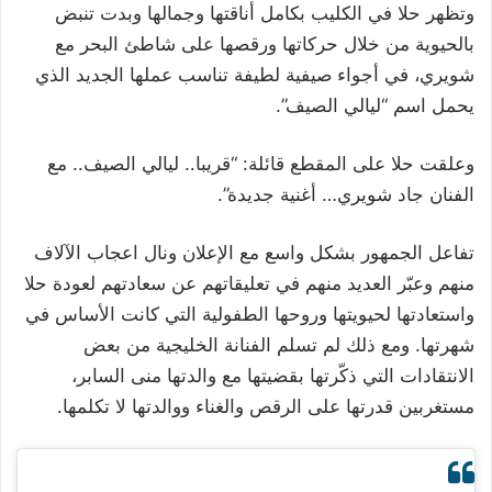
وتظهر حلا في الكليب بكامل أناقتها وجمالها وبدت تنبض
بالحيوية من خلال حركاتها ورقصها على شاطئ البحر مع
شويري، في أجواء صيفية لطيفة تناسب عملها الجديد الذي
يحمل اسم “ليالي الصيف”.
وعلقت حلا على المقطع قائلة: “قريبا.. ليالي الصيف.. مع
الفنان جاد شويري… أغنية جديدة”.
تفاعل الجمهور بشكل واسع مع الإعلان ونال اعجاب الآلاف
منهم وعبّر العديد منهم في تعليقاتهم عن سعادتهم لعودة حلا
واستعادتها لحيويتها وروحها الطفولية التي كانت الأساس في
شهرتها. ومع ذلك لم تسلم الفنانة الخليجية من بعض
الانتقادات التي ذكّرتها بقضيتها مع والدتها منى السابر،
مستغربين قدرتها على الرقص والغناء ووالدتها لا تكلمها.