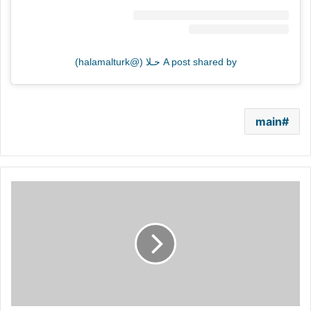
A post shared by حـلا (@halamalturk)
main
"وفاة
محمد
عبده"
تتصدر
"تويتر"