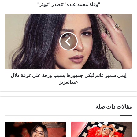
"وفاة محمد عبده" تتصدر "تويتر"
إيمي
سمير
غانم
تُبكي
جمهورها
بسبب
ورقة
على
غرفة
دلال
إيمي سمير غانم تُبكي جمهورها بسبب ورقة على غرفة دلال
عبدالعزيز
عبدالعزيز
مقالات ذات صلة