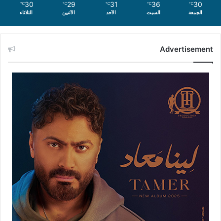
30
29
31
36
30
℃
℃
℃
℃
℃
الجمعة
السبت
الأحد
الأثنين
الثلاثاء
Advertisement