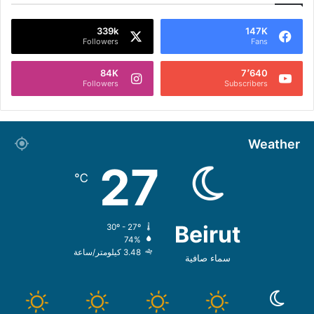
339k
147K
Followers
Fans
84K
7٬640
Followers
Subscribers
Weather
27
℃
Beirut
30º - 27º
74%
3.48 كيلومتر/ساعة
سماء صافية