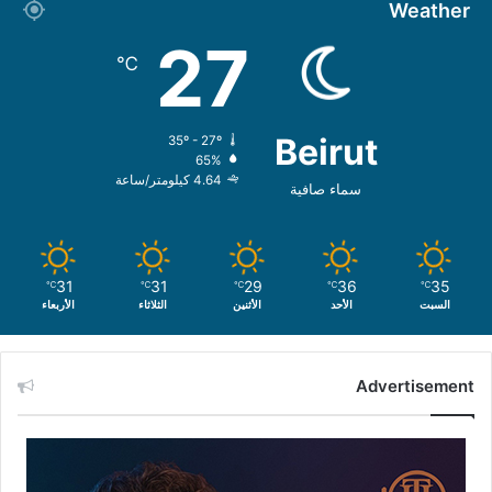
Weather
27
℃
Beirut
35º - 27º
65%
4.64 كيلومتر/ساعة
سماء صافية
31
31
29
36
35
℃
℃
℃
℃
℃
السبت
الأحد
الأثنين
الثلاثاء
الأربعاء
Advertisement