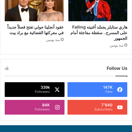
هاري ستايلز يجسّد أغنيته Falling
عقود أنجلينا جولي تفتح فصلاً جديداً
على المسرح.. سقطة مفاجئة أمام
في معركتها القضائية مع براد بيت
الجمهور
منذ يومين
منذ يومين
Follow Us
339k
147K
Followers
Fans
84K
7٬640
Followers
Subscribers