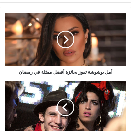
أمل
بوشوشة
تفوز
بجائزة
أفضل
ممثلة
في
رمضان
أمل بوشوشة تفوز بجائزة أفضل ممثلة في رمضان
مع
اقتراب
ذكرى
وفاة
إيمي
واينهاوس..
صديقها
يكشف: