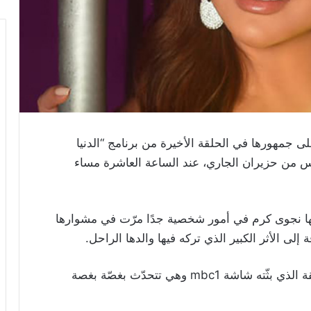
لى جمهورها في الحلقة الأخيرة من برنامج “الدنيا
الأحد، في السادس من حزيران الجاري، عند الساعة العاشرة مساء
ها نجوى كرم في أمور شخصية جدًا مرّت في مشوارها
إلى الأثر الكبير الذي تركه فيها والدها الراحل.
وظهرت شمس الأغنية اللبنانية في “برومو” الحلقة الذي بثّته شاشة mbc1 وهي تتحدّث بغصّة بغصة