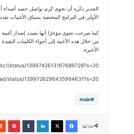
الجدير ذكره أن نجوى كرم تواصل حصد أصداء أحدث 
الأولى في البرامج المختصة بسباق الأغنيات بعدد م
كما صرحت نجوى مؤخرًا أنها بصدد إصدار أغنية 
من خلال هذه الأغنية إلى أجواء الكليبات البعيد
الأخيرة.
/mbc1/status/1399742613167689728?s=20
umrad/status/1399726296435994631?s=20
main
فيسبوك
‫X
لينكدإن
بينتي
شاركها