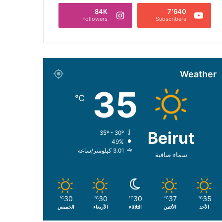
84K
7٬640
Followers
Subscribers
Weather
35
℃
Beirut
35º - 30º
49%
3.01 كيلومتر/ساعة
سماء صافية
30
30
30
37
35
℃
℃
℃
℃
℃
الأحد
الأثنين
الثلاثاء
الأربعاء
الخميس