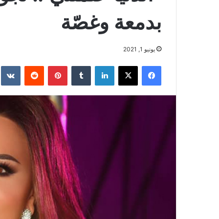
بدمعة وغصّة
يونيو 1, 2021
فيسبوك
‫X
لينكدإن
بينتيريست