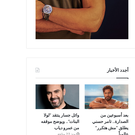
أجدد الأخبار
بعد أسبوعين من
وائل جسار ينتقد “لولا
الصدارة.. تامر حسني
البنات”.. ويوضح موقفه
يطلق “مش هتكرر”
من عمرو دياب
عالمياً
منذ 22 ساعة