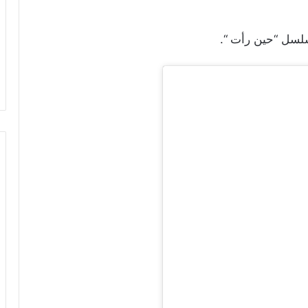
لسل “حين رأت “.