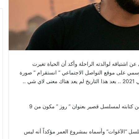
عن اشتياقه لوالدته الراحلة وأكد أن الحياة تغيرت
لرسمي على موقع التواصل الاجتماعي ” انستقرام ” صورة
لوالدته وعلّق عليها: ” يوم الجمعة 15 كانون الثاني 2021 .. بعد هذا التاريخ لم يعد هناك معنى لاي شي ..
من جهة أخرى وعلى الصعيد الفني أعلن طلال عن كتابته لمسلسل قصير بعنوان ” روز ” مكون من 9
لسل “الآغوات” وأسماه بمشروع العمر مؤكداً أنه ليس