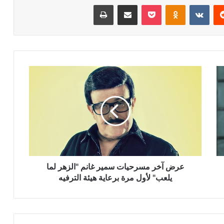
ريست
Odnoklassniki
‫Pocket
مشاركة عبر البريد
طباعة
عرض
آخر
مسرحيات
سمير
غانم
"الزهر
لما
يلعب"
لأول
مرة
عرض آخر مسرحيات سمير غانم "الزهر لما
برعاية
يلعب" لأول مرة برعاية هيئة الترفيه
هيئة
الترفيه