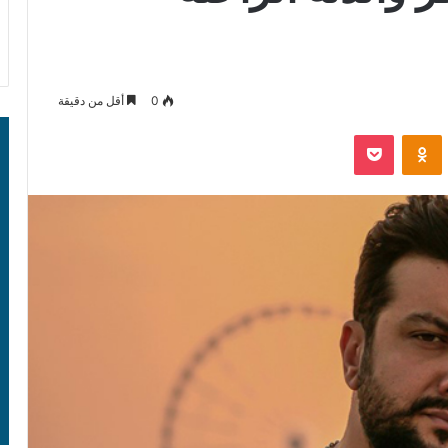
0
أقل من دقيقة
‫Pocket
Odnoklassniki