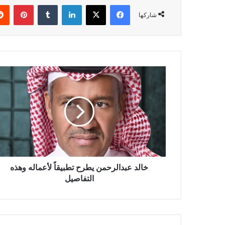
فيسبوك
‫X
لينكدإن
بينتي
شاركها
خالد
عبدالرحمن
يطرح
تطبيقاً
لأعماله
وهذه
التفاصيل
خالد عبدالرحمن يطرح تطبيقاً لأعماله وهذه
التفاصيل