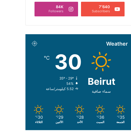
84K
7٬640
Followers
Subscribers
Weather
30
℃
Beirut
35º - 29º
54%
5.52 كيلومتر/ساعة
سماء صافية
30
29
28
36
35
℃
℃
℃
℃
℃
الجمعة
السبت
الأحد
الأثنين
الثلاثاء