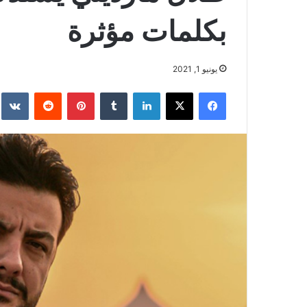
بكلمات مؤثرة
يونيو 1, 2021
فيسبوك
‫X
لينكدإن
بينتيريست