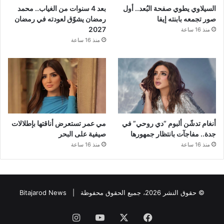
السيلاوي يطوي صفحة البُعد.. أول
بعد 4 سنوات من الغياب.. محمد
صور تجمعه بابنته إيفا
رمضان يشوّق لعودته في رمضان
2027
منذ 16 ساعة
منذ 16 ساعة
أنغام تدشّن ألبوم “دي روحي” في
مي عمر تستعرض أناقتها بإطلالات
جدة.. مفاجآت بانتظار جمهورها
صيفية على البحر
منذ 16 ساعة
منذ 16 ساعة
© حقوق النشر 2026، جميع الحقوق محفوظة |
Bitajarod News
فيسبوك
‫X
‫YouTube
انستقرام