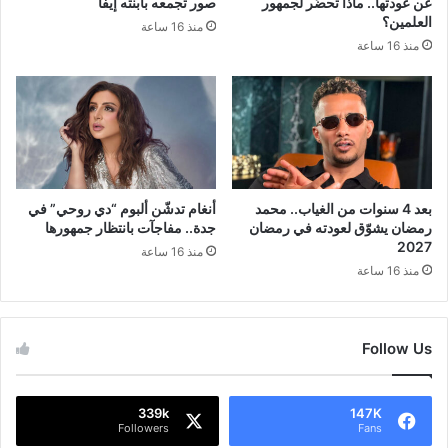
عن عودتها.. ماذا تحضّر لجمهور
صور تجمعه بابنته إيفا
العلمين؟
منذ 16 ساعة
منذ 16 ساعة
بعد 4 سنوات من الغياب.. محمد
أنغام تدشّن ألبوم “دي روحي” في
رمضان يشوّق لعودته في رمضان
جدة.. مفاجآت بانتظار جمهورها
2027
منذ 16 ساعة
منذ 16 ساعة
Follow Us
339k
147K
Followers
Fans