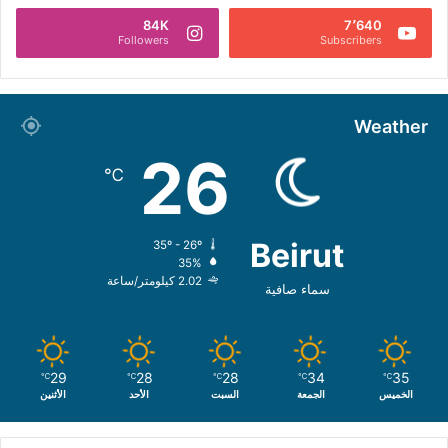
84K
7٬640
Followers
Subscribers
Weather
26
℃
Beirut
35º - 26º
35%
2.02 كيلومتر/ساعة
سماء صافية
29
28
28
34
35
℃
℃
℃
℃
℃
الخميس
الجمعة
السبت
الأحد
الأثنين