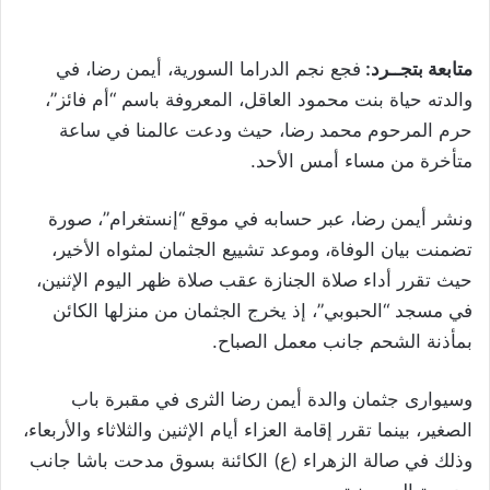
متابعة بتجــرد:
فجع نجم الدراما السورية، أيمن رضا، في
والدته حياة بنت محمود العاقل، المعروفة باسم “أم فائز”،
حرم المرحوم محمد رضا، حيث ودعت عالمنا في ساعة
متأخرة من مساء أمس الأحد.
ونشر أيمن رضا، عبر حسابه في موقع “إنستغرام”، صورة
تضمنت بيان الوفاة، وموعد تشييع الجثمان لمثواه الأخير،
حيث تقرر أداء صلاة الجنازة عقب صلاة ظهر اليوم الإثنين،
في مسجد “الحبوبي”، إذ يخرج الجثمان من منزلها الكائن
بمأذنة الشحم جانب معمل الصباح.
وسيوارى جثمان والدة أيمن رضا الثرى في مقبرة باب
الصغير، بينما تقرر إقامة العزاء أيام الإثنين والثلاثاء والأربعاء،
وذلك في صالة الزهراء (ع) الكائنة بسوق مدحت باشا جانب