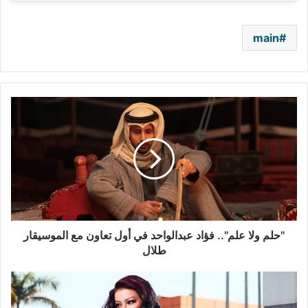
main
"حلم
ولا
علم"..
فؤاد
عبدالواحد
في
أول
تعاون
مع
الموسيقار
"حلم ولا علم".. فؤاد عبدالواحد في أول تعاون مع الموسيقار
طلال
طلال
عمر
كمال
يردّ