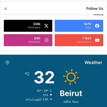
Follow Us
339k
147K
Followers
Fans
84K
7٬640
Followers
Subscribers
Weather
32
℃
Beirut
32º - 29º
51%
2.65 كيلومتر/ساعة
سماء صافية