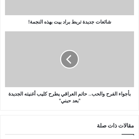
النجمة!
شائعات جديدة تربط براد بيت بهذه النجمة!
بأجواء
الفرح
والحب..
حاتم
العراقي
يطرح
كليب
أغنيته
الجديدة
"بعد
بأجواء الفرح والحب.. حاتم العراقي يطرح كليب أغنيته الجديدة
حبني"
"بعد حبني"
مقالات ذات صلة