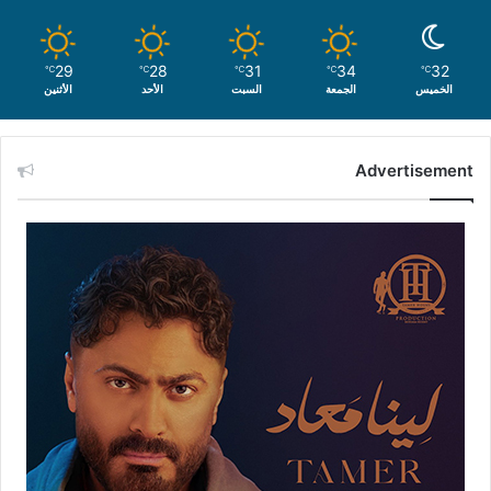
29
28
31
34
32
℃
℃
℃
℃
℃
الخميس
الجمعة
السبت
الأحد
الأثنين
Advertisement