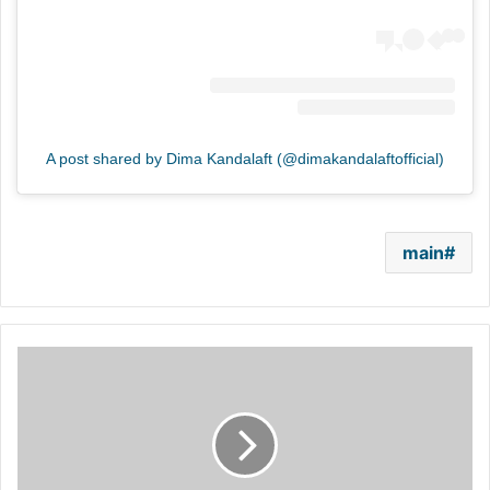
A post shared by Dima Kandalaft (@dimakandalaftofficial)
main
شائعات
جديدة
تربط
براد
بيت
بهذه