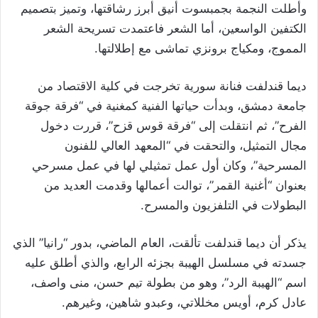
وأطلت النجمة بجمبسوت أنيق أبرز رشاقتها، وتميز بتصميم
الكتفين الواسعين، أما الشعر فاعتمدت تسريحة الشعر
المموج، ومكياج برونزي تماشى مع إطلالتها.
ديما قندلفت فنانة سورية تخرجت في كلية الاقتصاد من
جامعة دمشق، وبدأت حياتها الفنية كمغنية في “فرقة جوقة
الفرح”، ثم انتقلت إلى “فرقة قوس قزح”، قررت دخول
مجال التمثيل، والتحقت في “المعهد العالي للفنون
المسرحية”، وكان أول عمل تمثيلي لها في عمل مسرحي
بعنوان “أغنية القمر”، توالت أعمالها وقدمت العديد من
البطولات في التلفزيون والمسرح.
يذكر أن ديما قندلفت تألقت، العام الماضي، بدور “رانيا” الذي
جسدته في مسلسل الهيبة بجزئه الرابع، والذي أطلق عليه
اسم “الهيبة الرد”، وهو من بطولة تيم حسن، منى واصف،
عادل كرم، أويس مخللاتي، وعبدو شاهين، وغيرهم.