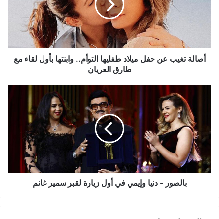
ميلاد
طفليها
التوأم..
وابنتها
بأول
لقاء
أصالة تغيب عن حفل ميلاد طفليها التوأم.. وابنتها بأول لقاء مع
مع
طارق العريان
طارق
العريان
بالصور
-
دنيا
وإيمي
في
أول
زيارة
لقبر
سمير
غانم
بالصور - دنيا وإيمي في أول زيارة لقبر سمير غانم