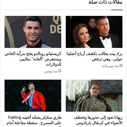
مقالات ذات صلة
براد بيت يطالب بكشف أرباح أنجلينا
كريستيانو رونالدو يفتح مرأبه الخاص
جولي.. وهي ترفض
ويستعرض “ألعابه” بملايين
الدولارات
منذ يوم واحد
منذ يومين
ريهانا تعود إلى جذورها وتخطف
هاري ستايلز يجسّد أغنيته Falling
الأضواء في كرنفال باربادوس
على المسرح.. سقطة مفاجئة أمام