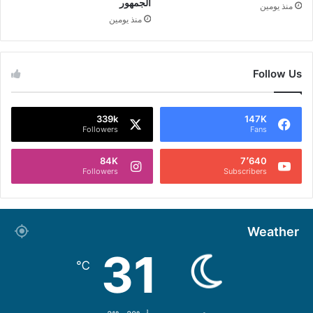
الجمهور
منذ يومين
منذ يومين
Follow Us
339k
147K
Followers
Fans
84K
7٬640
Followers
Subscribers
Weather
31
℃