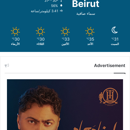
Beirut
31º - 30º
56%
3.41 كيلومتر/ساعة
سماء صافية
30
30
33
35
31
℃
℃
℃
℃
℃
السبت
الأحد
الأثنين
الثلاثاء
الأربعاء
Advertisement