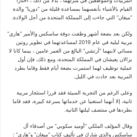
المربيات والموظفين في منزلهما ، بدلاً من ذلك ، اختارا
القيام بالأشياء بأنفسهما بمساعدة قليلة من “دوريا” والدة
“ميغان” التي جاءت إلى المملكة المتحدة من أجل الولادة.
ولكن بعد بضعة أشهر وظفت دوقة ساسكس والأمير “هاري”
مربية ليلية في عام 2019 لمساعدتهما في تطوير روتين
مسائي لابنهما “آرتشي” البالغ من العمر عامين ، بينما كانا لا
يزالان يعيشان في المملكة المتحدة، ومع ذلك، فإن أول
عملية توظيف لهما استمرت بضعة أيام فقط وقاما بطرد
المربية بعد حادث في الليل.
وعلى الرغم من التجربة السيئة فقد قررا استئجار مربية
ثانية، إلا أنهما استغنيا عن خدماتها بسرعة كبيرة، فقد قاما
بطردها في منتصف ليلتها الثانية.
وقال المؤلف الملكي “أوميد سكوبي” من أصدقاء آل
ساسكس والذي شارك في تأليف كتاب “ميغان” و”هاري” :