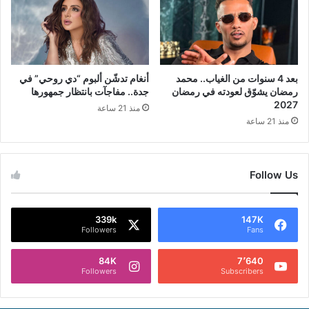
بعد 4 سنوات من الغياب.. محمد
أنغام تدشّن ألبوم “دي روحي” في
رمضان يشوّق لعودته في رمضان
جدة.. مفاجآت بانتظار جمهورها
2027
منذ 21 ساعة
منذ 21 ساعة
Follow Us
339k
147K
Followers
Fans
84K
7٬640
Followers
Subscribers