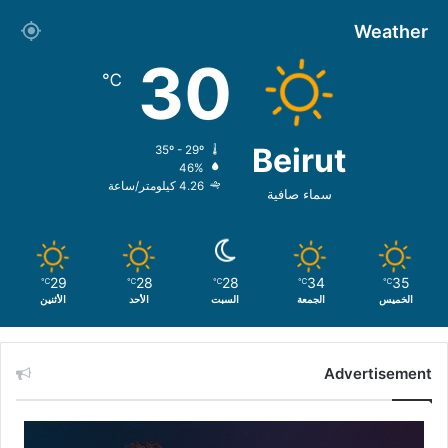
Weather
30
℃
Beirut
35º - 29º
46%
4.26 كيلومتر/ساعة
سماء صافية
29
28
28
34
35
℃
℃
℃
℃
℃
الخميس
الجمعة
السبت
الأحد
الأثنين
Advertisement