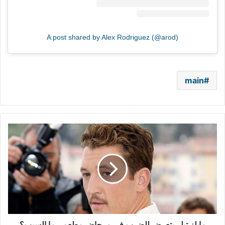
A post shared by Alex Rodriguez (@arod)
main
مايلز
تيلر
يتعرض
للضرب
في
مرحاض
مطعم..
ما
السبب؟
مايلز تيلر يتعرض للضرب في مرحاض مطعم.. ما السبب؟