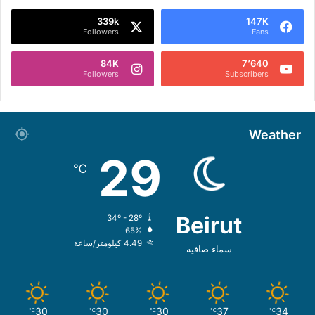
339k
147K
Followers
Fans
84K
7٬640
Followers
Subscribers
Weather
29
℃
Beirut
34º - 28º
65%
4.49 كيلومتر/ساعة
سماء صافية
30
30
30
37
34
℃
℃
℃
℃
℃