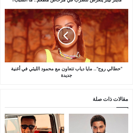
"حطالي
روج"..
مايا
دياب
تتعاون
مع
محمود
الليثي
في
أغنية
"حطالي روج".. مايا دياب تتعاون مع محمود الليثي في أغنية
جديدة
جديدة
مقالات ذات صلة