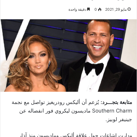
مايو 29, 2021
0
دقيقة واحدة
متابعة بتجـــرد:
يُزعم أن أليكس رودريغيز تواصل مع نجمة
Southern Charm ماديسون ليكروي فور انفصاله عن
جينيفر لوبيز.
ودارت إشاعات حول علاقة أليكس وماديسون منذ آذار