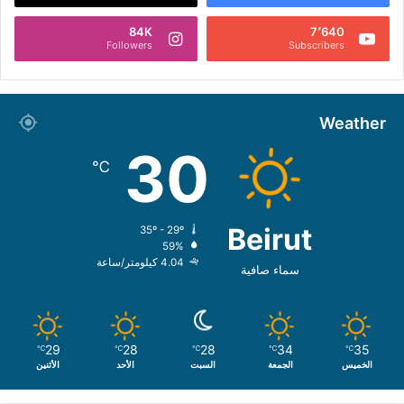
84K
7٬640
Followers
Subscribers
Weather
30
℃
Beirut
35º - 29º
59%
4.04 كيلومتر/ساعة
سماء صافية
29
28
28
34
35
℃
℃
℃
℃
℃
الخميس
الجمعة
السبت
الأحد
الأثنين