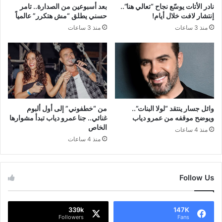
نادر الأتات يوسّع نجاح “تعالي هنا”..
بعد أسبوعين من الصدارة.. تامر
إنتشار لافت خلال أيام!
حسني يطلق “مش هتكرر” عالمياً
منذ 3 ساعات
منذ 3 ساعات
وائل جسار ينتقد “لولا البنات”..
من “خطفوني” إلى أول ألبوم
ويوضح موقفه من عمرو دياب
غنائي.. جنا عمرو دياب تبدأ مشوارها
الخاص
منذ 4 ساعات
منذ 4 ساعات
Follow Us
339k
147K
Followers
Fans