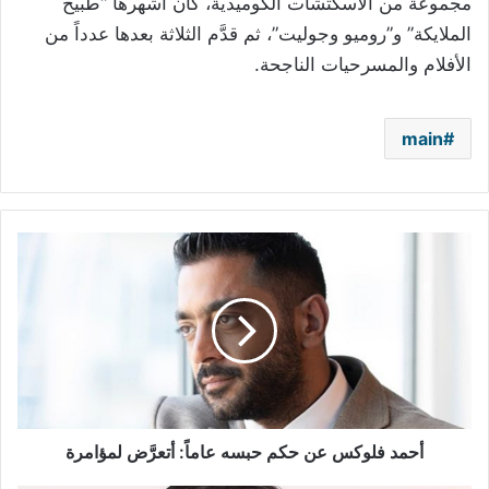
مجموعة من الاسكتشات الكوميدية، كان أشهرها “طبيخ
الملايكة” و”روميو وجوليت”، ثم قدَّم الثلاثة بعدها عدداً من
الأفلام والمسرحيات الناجحة.
main
أحمد
فلوكس
عن
حكم
حبسه
عاماً:
أتعرَّض
لمؤامرة
أحمد فلوكس عن حكم حبسه عاماً: أتعرَّض لمؤامرة