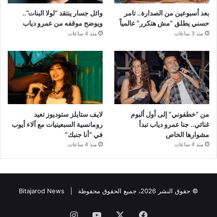
بعد أسبوعين من الصدارة.. تامر
وائل جسار ينتقد “لولا البنات”..
حسني يطلق “مش هتكرر” عالمياً
ويوضح موقفه من عمرو دياب
منذ 3 ساعات
منذ 4 ساعات
من “خطفوني” إلى أول ألبوم
لايف ستايلز ستوديوز تعيد
غنائي.. جنا عمرو دياب تبدأ
رومانسية السبعينيات مع آلاء أيوب
مشوارها الخاص
في “أنا جنبك”
منذ 4 ساعات
منذ 4 ساعات
© حقوق النشر 2026، جميع الحقوق محفوظة |
Bitajarod News
فيسبوك
‫X
‫YouTube
انستقرام