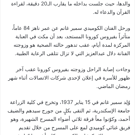
والدها، حيث جلست بداخله ما يقارب الـ20 دقيقة، لقراءة
القرآن والدعاء له.
ورحل الفنان الكوميدي سمير غانم عن عمر ناهز 84 عاماً،
متأثراً بفيروس كورونا المستجد، بعد أن مكث في العناية
المركزة لمدة أيام، عقب تدهور حالته الصحية هو وزوجته
الفنانة دلال عبدالعزيز التي لا تزال تتلقى الرعاية الطبية.
وجاءت إصابة الراحل وزوجته بفيروس كورونا عقب آخر
ظهور للأسرة في إعلان لإحدى شركات الاتصالات أثناء شهر
رمضان الماضي.
وُلِد سمير غانم في 15 يناير 1937، وتخرج في كلية الزراعة
جامعة الإسكندرية، ثم التقى بكلٍ من جورج سيدهم والضيف
أحمد، وكوّنوا معاً فرقة ثلاثي أضواء المسرح الشهيرة، وهو
فريق غنائي كوميدي لمع على المسرح من خلال تقديم