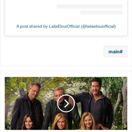
A post shared by LailaElouiOfficial (@lailaelouiofficial)
main
حلقة
Friends
الخاصة:
حنين
وفرح
وضحك
ودموع
ومفاجآت