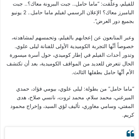
للفيلم، وعلّقت: “ماما حامل.. جبت الببرونة معاك؟.. جبت
البامبرز معاك؟ الإعلان الرسمي لفيلم ماما حامل.. 2 يونيو
بجميع دور العرض”.
وعبر المتابعون عن إعجابهم بالفيلم، وتحمسهم لمشاهدته،
خصوصاً أنَّها التجربة الكوميدية الأولى للفنانة ليلى علوي.
وتدور أحداث الفيلم في إطار كوميدي، حول أسرة ميسورة
الحال تتعرض للعديد من المواقف الكوميدية، بعد أن تكتشف
الأم أنَّها حامل بطفلها الثالث.
“ماما حامل” من بطولة: ليلى علوي، بيومي فؤاد، حمدي
الميرغني، محمد سلام، محمد ثروت، نانسي صلاح، هدى
المفتي، وسامي مغاوري، تأليف لؤي السيد، وإخراج محمود
كريم.