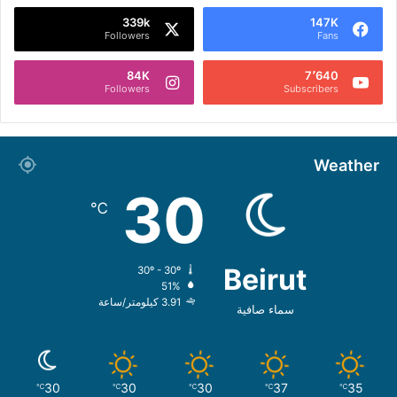
339k
147K
Followers
Fans
84K
7٬640
Followers
Subscribers
Weather
30
℃
Beirut
30º - 30º
51%
3.91 كيلومتر/ساعة
سماء صافية
30
30
30
37
35
℃
℃
℃
℃
℃