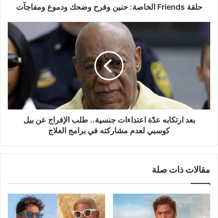
حلقة Friends الخاصة: حنين وفرح وضحك ودموع ومفاجآت
بعد
ارتكابه
عدّة
اعتداءات
جنسية..
طلب
الإفراج
عن
بيل
كوسبي
بعد ارتكابه عدّة اعتداءات جنسية.. طلب الإفراج عن بيل
لعدم
كوسبي لعدم مشاركته في برامج العلاج
مشاركته
في
برامج
مقالات ذات صلة
العلاج