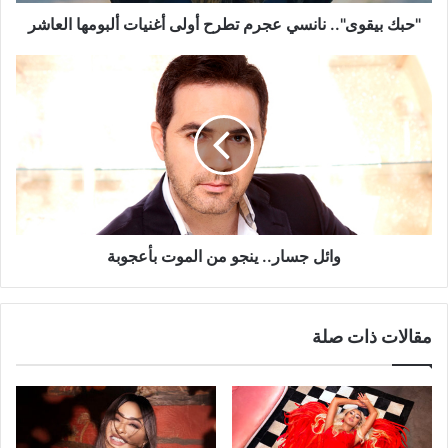
"حبك بيقوى".. نانسي عجرم تطرح أولى أغنيات ألبومها العاشر
وائل
جسار..
ينجو
من
الموت
بأعجوبة
وائل جسار.. ينجو من الموت بأعجوبة
مقالات ذات صلة