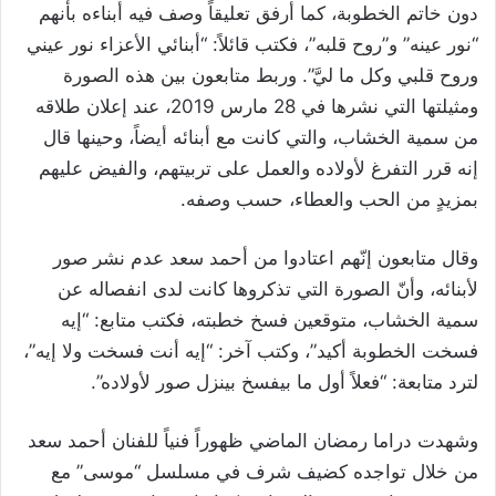
دون خاتم الخطوبة، كما أرفق تعليقاً وصف فيه أبناءه بأنهم
“نور عينه” و”روح قلبه”، فكتب قائلاً: “أبنائي الأعزاء نور عيني
وروح قلبي وكل ما ليَّ”. وربط متابعون بين هذه الصورة
ومثيلتها التي نشرها في 28 مارس 2019، عند إعلان طلاقه
من سمية الخشاب، والتي كانت مع أبنائه أيضاً، وحينها قال
إنه قرر التفرغ لأولاده والعمل على تربيتهم، والفيض عليهم
بمزيدٍ من الحب والعطاء، حسب وصفه.
وقال متابعون إنّهم اعتادوا من أحمد سعد عدم نشر صور
لأبنائه، وأنّ الصورة التي تذكروها كانت لدى انفصاله عن
سمية الخشاب، متوقعين فسخ خطبته، فكتب متابع: “إيه
فسخت الخطوبة أكيد”، وكتب آخر: “إيه أنت فسخت ولا إيه”،
لترد متابعة: “فعلاً أول ما بيفسخ بينزل صور لأولاده”.
وشهدت دراما رمضان الماضي ظهوراً فنياً للفنان أحمد سعد
من خلال تواجده كضيف شرف في مسلسل “موسى” مع