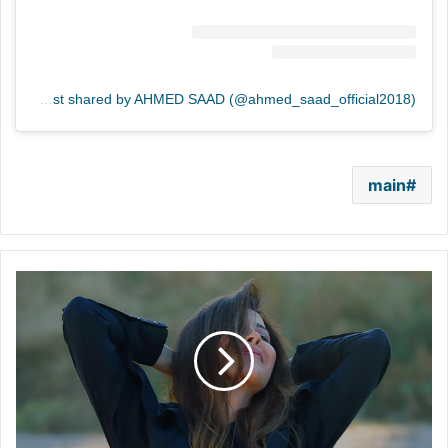
A post shared by AHMED SAAD (@ahmed_saad_official2018)
main
"حبك
بيقوى"..
نانسي
عجرم
تطرح
أولى
أغنيات
ألبومها
العاشر