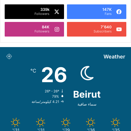
339k
147K
Followers
Fans
84K
7٬640
Followers
Subscribers
Weather
26
℃
Beirut
26º - 26º
79%
4.21 كيلومتر/ساعة
سماء صافية
31
31
29
36
35
℃
℃
℃
℃
℃