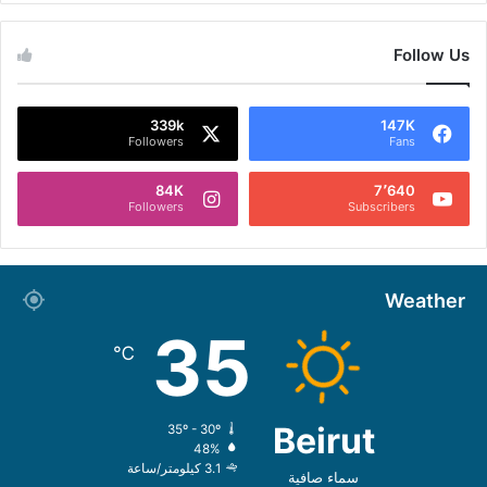
Follow Us
339k
147K
Followers
Fans
84K
7٬640
Followers
Subscribers
Weather
35
℃
Beirut
35º - 30º
48%
3.1 كيلومتر/ساعة
سماء صافية