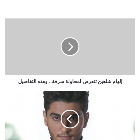
إلهام
شاهين
تتعرض
لمحاولة
سرقة..
وهذه
التفاصيل
إلهام شاهين تتعرض لمحاولة سرقة.. وهذه التفاصيل
محمد
عساف
يُقاطع
موقع
“يوتيوب”..
"الله
معانا
إحنا