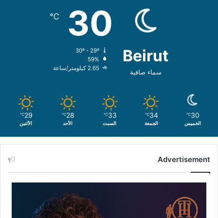
30
℃
Beirut
30º - 29º
59%
2.65 كيلومتر/ساعة
سماء صافية
29
28
33
34
30
℃
℃
℃
℃
℃
الخميس
الجمعة
السبت
الأحد
الأثنين
Advertisement