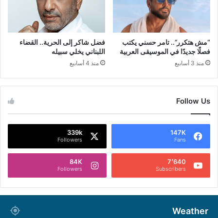
“مش هتكرر”.. تامر حسني يكتب
فضل شاكر إلى الحرية.. القضاء
فصلًا جديدًا في الموسيقى العربية
اللبناني يخلي سبيله
منذ 3 أسابيع
منذ 4 أسابيع
Follow Us
339k
147K
Followers
Fans
84K
7٬640
Followers
Subscribers
Weather