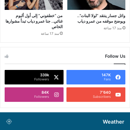
وائل جسار ينتقد “لولا البنات”..
من “خطفوني” إلى أول ألبوم
ويوضح موقفه من عمرو دياب
غنائي.. جنا عمرو دياب تبدأ مشوارها
الخاص
منذ 17 ساعة
منذ 17 ساعة
Follow Us
339k
147K
Followers
Fans
84K
7٬640
Followers
Subscribers
Weather