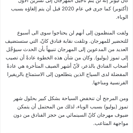
كانّ ليونز إنه لن يتم تأجيل المهرجان إلى تشرين الأول
(أكتوبر) كما جرى في عام 2020 قبل أن يتم إلغاؤه بسبب
الوباء.
ولفت المنظمون إلى أنهم لن يحتاجوا سوى الى أسبوع
للتحضير للمهرجان. وتلقت نقابة فنادق كانّ، التي ستستضيف
العديد من المدعوين إلى المهرجان تنبيهاً بأن الحدث سيؤجَّل
إلى تموز (يوليو). وكان من شأن هذه الخطوة عادةً أن تصيب
أصحاب الفنادق بالذعر، لأنّ أشهر الصيف المتأخرة هي عادةً
المفضلة لدى السياح الذين يتطلعون إلى الاستمتاع بالريفيرا
الفرنسية ومناخها.
ومن المرجح أن تنخفض السياحة بشكل كبير بحلول شهر
تموز (يوليو) بسبب الوباء، لذلك من المحتمل أن يتمكن
ضيوف مهرجان كانّ السينمائي من حجز الفنادق من دون
مواجهة المتاعب.