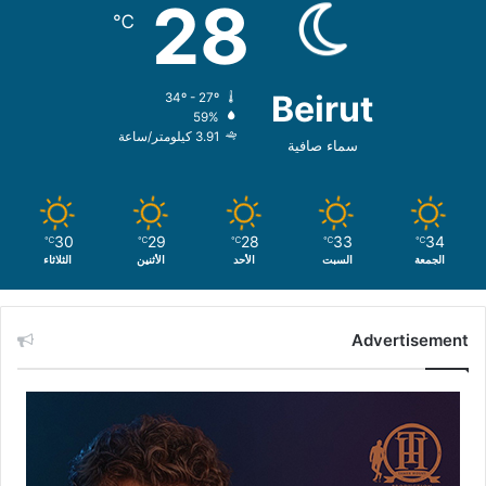
28
℃
Beirut
34º - 27º
59%
3.91 كيلومتر/ساعة
سماء صافية
30
29
28
33
34
℃
℃
℃
℃
℃
الجمعة
السبت
الأحد
الأثنين
الثلاثاء
Advertisement