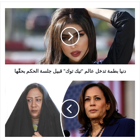
دنيا
بطمة
تدخل
عالم
"تيك
توك"
قبيل
جلسة
الحكم
بحقّها
دنيا بطمة تدخل عالم "تيك توك" قبيل جلسة الحكم بحقّها
بالصور
-
تشبيه
نائبة
الرئيس
الاميركي
بالممثلة
البحرينية
سعاد