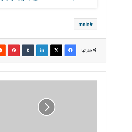
main
فيسبوك
‫X
لينكدإن
بينتي
شاركها
وائل
جسار
بكليب
"ولا
في
الأحلام"
قريبًا..
وفادي