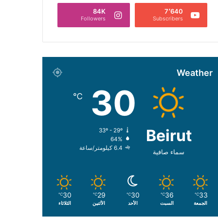
84K
7٬640
Followers
Subscribers
Weather
30
℃
Beirut
33º - 29º
64%
6.4 كيلومتر/ساعة
سماء صافية
30
29
30
36
33
℃
℃
℃
℃
℃
الجمعة
السبت
الأحد
الأثنين
الثلاثاء