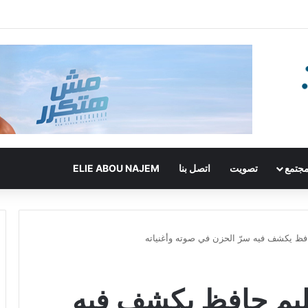
جتمع
تصويت
اتصل بنا
ELIE ABOU NAJEM
افظ يكشف فيه سرّ الحزن في صوته وأغنياته
حليم حافظ يكشف فيه