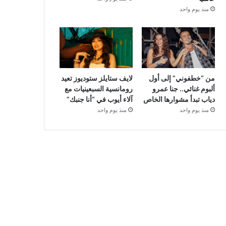
منذ يوم واحد
من “خطفوني” إلى أول
لايف ستايلز ستوديوز تعيد
ألبوم غنائي.. جنا عمرو
رومانسية السبعينيات مع
دياب تبدأ مشوارها الخاص
آلاء أيوب في “أنا جنبك”
منذ يوم واحد
منذ يوم واحد