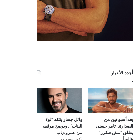
أجدد الأخبار
بعد أسبوعين من
وائل جسار ينتقد “لولا
الصدارة.. تامر حسني
البنات”.. ويوضح موقفه
يطلق “مش هتكرر”
من عمرو دياب
عالمياً
منذ يوم واحد