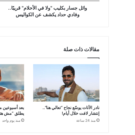
حداد
يكشف
وائل جسار بكليب "ولا في الأحلام" قريبًا..
عن
وفادي حداد يكشف عن الكواليس
الكواليس
مقالات ذات صلة
نادر الأتات يوسّع نجاح “تعالي هنا”..
بعد أسبوعين م
إنتشار لافت خلال أيام!
يطلق “مش هتكر
منذ 24 ساعة
منذ يوم واحد