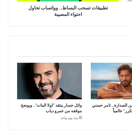
تطبيقات تسحب البساط.. وواتساب تحاول
احتواء المصيبة
ن الصدارة.. تامر حسني
وائل جسار ينتقد “لولا البنات”.. ويوضح
ر” عالمياً
موقفه من عمرو دياب
منذ يوم واحد