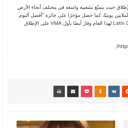
الإطلاق حيث يتمتّع بشعبية واسعة في مختلف أنحاء الأرض
ايين يوميًا، كما حصل مؤخرًا على جائزة “أفضل ألبوم
غنائي لاتيني” ضمن مهرجان Latin GRAMMY Awards لهذا العام وفاز أيضًا بأول VMA على الإطلاق
htt
ريست
Odnoklassniki
‫Pocket
مشاركة عبر البريد
طباعة
بعد