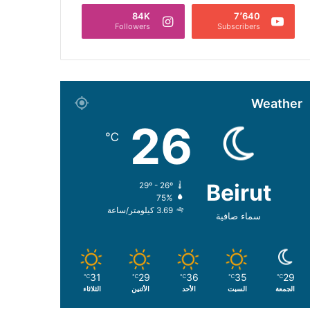
84K
7٬640
Followers
Subscribers
Weather
26
℃
Beirut
29º - 26º
75%
3.69 كيلومتر/ساعة
سماء صافية
31
29
36
35
29
℃
℃
℃
℃
℃
الجمعة
السبت
الأحد
الأثنين
الثلاثاء