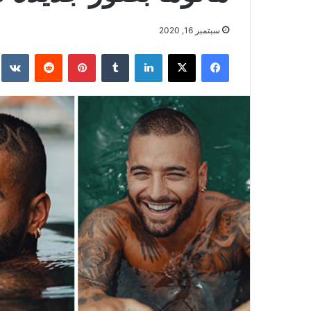
سبتمبر 16, 2020
فيسبوك
‫X
لينكدإن
بينتيريست