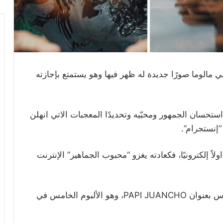
 مالوما صورًا جديدة له ظهر فيها وهو يستمتع بإجازته
حسان الجمهور ومحبّيه وتحديدًا المعجبات الاتي انهلن
إنستجرام”.
ً إلكترونيًا، فكعادته يغزو “محبوب الجماهير” الإنترنت
وكان مالوما قد فاجأ جمهوره بطرح ألبومه الخامس بعنوان PAPI JUANCHO، وهو الألبوم الخامس في