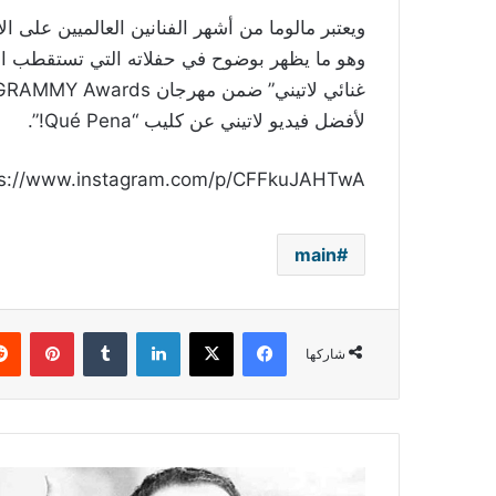
ويعتبر مالوما من أشهر الفنانين العالميين على 
وهو ما يظهر بوضوح في حفلاته التي تستقطب المل
لأفضل فيديو لاتيني عن كليب “Qué Pena!”.
ps://www.instagram.com/p/CFFkuJAHTwA/
main
فيسبوك
‫X
لينكدإن
بينتي
شاركها
اسماعيل