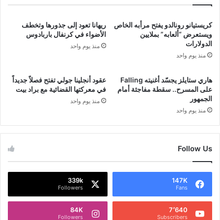
كريستيانو رونالدو يفتح مرأبه الخاص
ريهانا تعود إلى جذورها وتخطف
ويستعرض “ألعابه” بملايين
الأضواء في كرنفال باربادوس
الدولارات
منذ يوم واحد
منذ يوم واحد
هاري ستايلز يجسّد أغنيته Falling
عقود أنجلينا جولي تفتح فصلاً جديداً
على المسرح.. سقطة مفاجئة أمام
في معركتها القضائية مع براد بيت
الجمهور
منذ يوم واحد
منذ يوم واحد
Follow Us
339k
147K
Followers
Fans
84K
7٬640
Followers
Subscribers