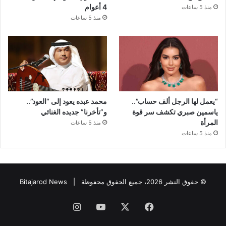
4 أعوام
منذ 5 ساعات
منذ 5 ساعات
“يعمل لها الرجل ألف حساب”..
محمد عبده يعود إلى “العود”..
ياسمين صبري تكشف سر قوة
و”تأخرنا” جديده الغنائي
المرأة
منذ 5 ساعات
منذ 5 ساعات
© حقوق النشر 2026، جميع الحقوق محفوظة |
Bitajarod News
فيسبوك
‫X
‫YouTube
انستقرام