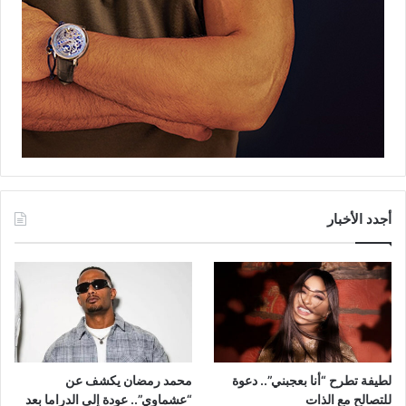
أجدد الأخبار
لطيفة تطرح “أنا بعجبني”.. دعوة
محمد رمضان يكشف عن
للتصالح مع الذات
“عشماوي”.. عودة إلى الدراما بعد