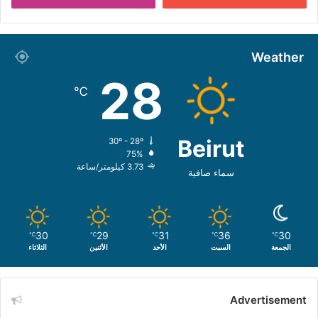
Weather
28
℃
Beirut
30º - 28º
75%
3.73 كيلومتر/ساعة
سماء صافية
30
29
31
36
30
℃
℃
℃
℃
℃
الجمعة
السبت
الأحد
الأثنين
الثلاثاء
Advertisement