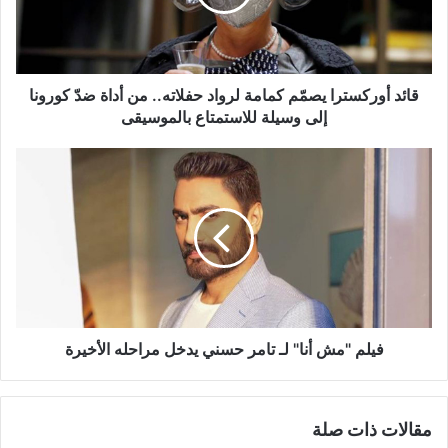
حفلاته..
من
أداة
ضدّ
كورونا
قائد أوركسترا يصمّم كمامة لرواد حفلاته.. من أداة ضدّ كورونا
إلى
إلى وسيلة للاستمتاع بالموسيقى
وسيلة
للاستمتاع
فيلم
بالموسيقى
"مش
أنا"
لـ
تامر
حسني
يدخل
مراحله
الأخيرة
فيلم "مش أنا" لـ تامر حسني يدخل مراحله الأخيرة
مقالات ذات صلة