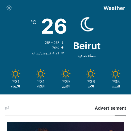
Weather
26
℃
Beirut
26º - 26º
79%
4.21 كيلومتر/ساعة
سماء صافية
31
31
29
36
35
℃
℃
℃
℃
℃
السبت
الأحد
الأثنين
الثلاثاء
الأربعاء
Advertisement