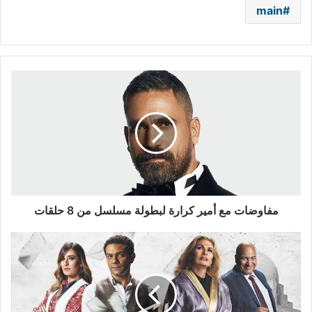
main
مفاوضات
مع
أمير
كرارة
لبطولة
مسلسل
من
8
حلقات
مفاوضات مع أمير كرارة لبطولة مسلسل من 8 حلقات
في
خطوة
رائدة
وغير
مسبوقة..
"صاحب