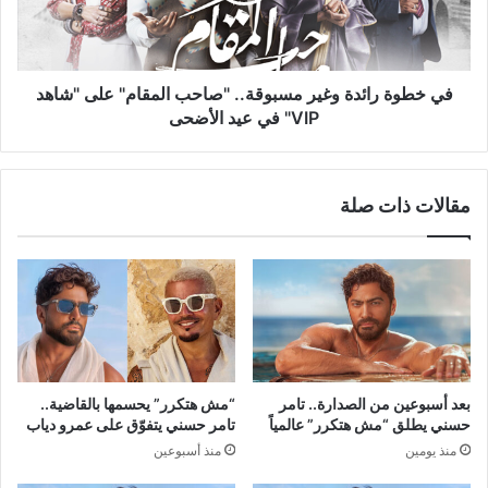
المقام"
على
"شاهد
VIP"
في خطوة رائدة وغير مسبوقة.. "صاحب المقام" على "شاهد
في
VIP" في عيد الأضحى
عيد
الأضحى
مقالات ذات صلة
بعد أسبوعين من الصدارة.. تامر
“مش هتكرر” يحسمها بالقاضية..
حسني يطلق “مش هتكرر” عالمياً
تامر حسني يتفوّق على عمرو دياب
منذ يومين
منذ أسبوعين