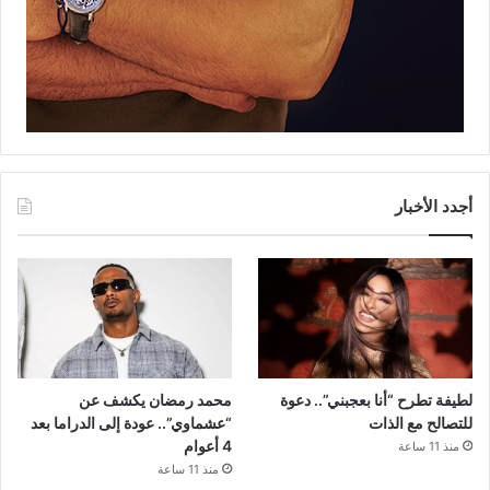
أجدد الأخبار
لطيفة تطرح “أنا بعجبني”.. دعوة
محمد رمضان يكشف عن
للتصالح مع الذات
“عشماوي”.. عودة إلى الدراما بعد
4 أعوام
منذ 11 ساعة
منذ 11 ساعة