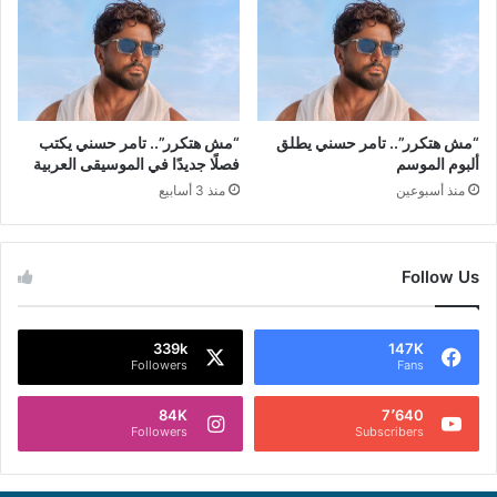
“مش هتكرر”.. تامر حسني يطلق
“مش هتكرر”.. تامر حسني يكتب
ألبوم الموسم
فصلًا جديدًا في الموسيقى العربية
منذ أسبوعين
منذ 3 أسابيع
Follow Us
339k
147K
Followers
Fans
84K
7٬640
Followers
Subscribers