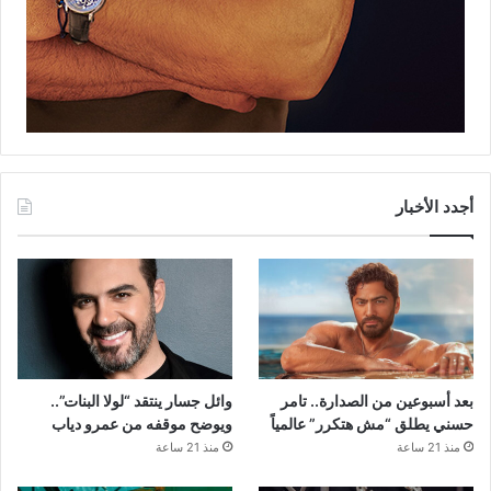
أجدد الأخبار
بعد أسبوعين من الصدارة.. تامر
وائل جسار ينتقد “لولا البنات”..
حسني يطلق “مش هتكرر” عالمياً
ويوضح موقفه من عمرو دياب
منذ 21 ساعة
منذ 21 ساعة