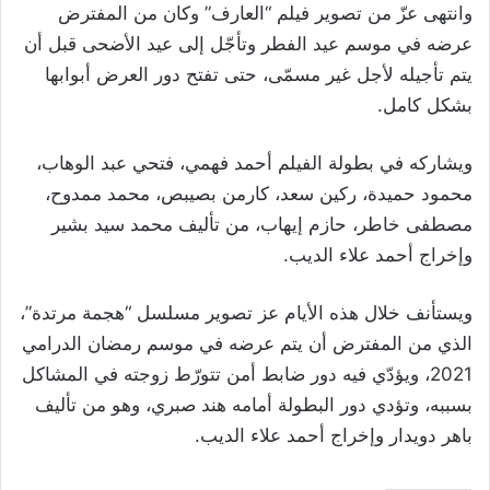
وانتهى عزّ من تصوير فيلم “العارف” وكان من المفترض
عرضه في موسم عيد الفطر وتأجّل إلى عيد الأضحى قبل أن
يتم تأجيله لأجل غير مسمّى، حتى تفتح دور العرض أبوابها
بشكل كامل.
ويشاركه في بطولة الفيلم أحمد فهمي، فتحي عبد الوهاب،
محمود حميدة، ركين سعد، كارمن بصيبص، محمد ممدوح،
مصطفى خاطر، حازم إيهاب، من تأليف محمد سيد بشير
وإخراج أحمد علاء الديب.
ويستأنف خلال هذه الأيام عز تصوير مسلسل “هجمة مرتدة”،
الذي من المفترض أن يتم عرضه في موسم رمضان الدرامي
2021، ويؤدّي فيه دور ضابط أمن تتورّط زوجته في المشاكل
بسببه، وتؤدي دور البطولة أمامه هند صبري، وهو من تأليف
باهر دويدار وإخراج أحمد علاء الديب.