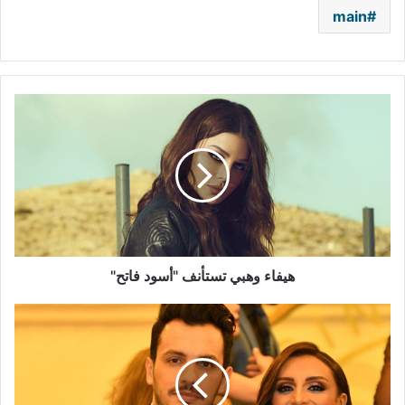
main
هيفاء
وهبي
تستأنف
"أسود
فاتح"
هيفاء وهبي تستأنف "أسود فاتح"
انفصال
أنغام
وأحمد
إبراهيم
رسميًا..