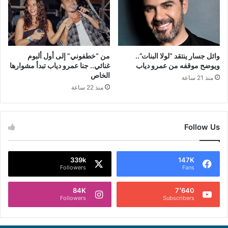
وائل جسار ينتقد “لولا البنات”..
من “خطفوني” إلى أول ألبوم
ويوضح موقفه من عمرو دياب
غنائي.. جنا عمرو دياب تبدأ مشوارها
الخاص
منذ 21 ساعة
منذ 22 ساعة
Follow Us
339k
147K
Followers
Fans
84K
7٬640
Followers
Subscribers