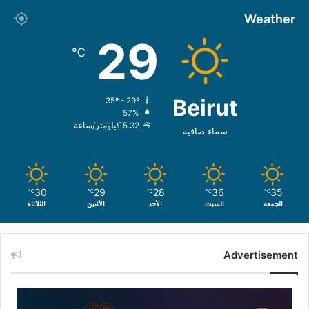
Weather
29
℃
Beirut
35º - 29º
57%
5.32 كيلومتر/ساعة
سماء صافية
30
29
28
36
35
℃
℃
℃
℃
℃
الجمعة
السبت
الأحد
الأثنين
الثلاثاء
Advertisement