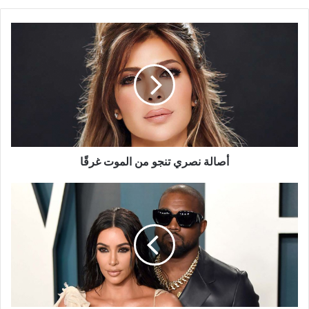
أصالة
نصري
تنجو
من
الموت
غرقًا
أصالة نصري تنجو من الموت غرقًا
كانييه
ويست
يعتذر
لكيم
كارداشيان
علنًا