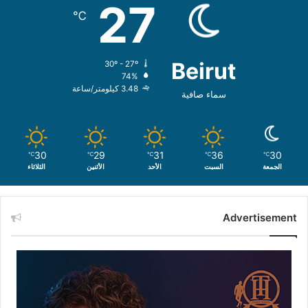
27
℃
Beirut
30º - 27º
74%
3.48 كيلومتر/ساعة
سماء صافية
30
29
31
36
30
℃
℃
℃
℃
℃
الجمعة
السبت
الأحد
الأثنين
الثلاثاء
Advertisement