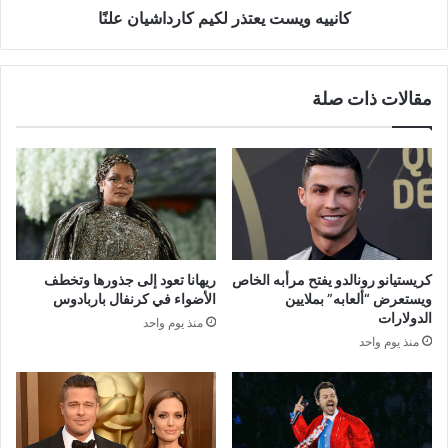
كانييه ويست يعتذر لكيم كارداشيان علنًا
مقالات ذات صلة
كريستيانو رونالدو يفتح مرأبه الخاص
ريهانا تعود إلى جذورها وتخطف
ويستعرض “ألعابه” بملايين
الأضواء في كرنفال باربادوس
الدولارات
منذ يوم واحد
منذ يوم واحد