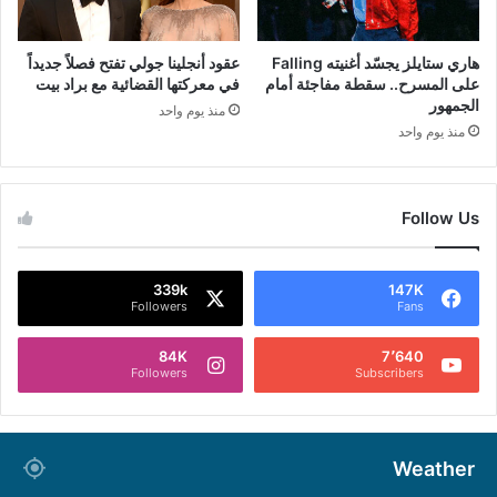
هاري ستايلز يجسّد أغنيته Falling
عقود أنجلينا جولي تفتح فصلاً جديداً
على المسرح.. سقطة مفاجئة أمام
في معركتها القضائية مع براد بيت
الجمهور
منذ يوم واحد
منذ يوم واحد
Follow Us
339k
147K
Followers
Fans
84K
7٬640
Followers
Subscribers
Weather