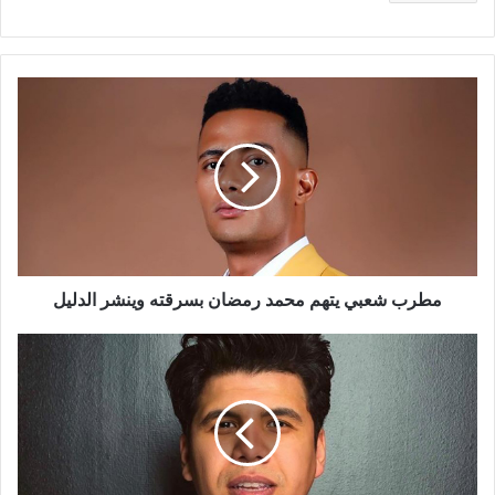
مطرب
شعبي
يتهم
محمد
رمضان
بسرقته
وينشر
الدليل
مطرب شعبي يتهم محمد رمضان بسرقته وينشر الدليل
حقيقة
تراجع
نقابة
الموسيقيين
عن
إيقاف
عمر