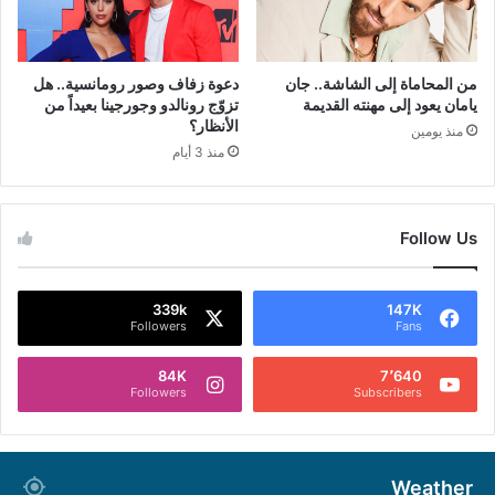
من المحاماة إلى الشاشة.. جان
دعوة زفاف وصور رومانسية.. هل
يامان يعود إلى مهنته القديمة
تزوّج رونالدو وجورجينا بعيداً من
الأنظار؟
منذ يومين
منذ 3 أيام
Follow Us
339k
147K
Followers
Fans
84K
7٬640
Followers
Subscribers
Weather