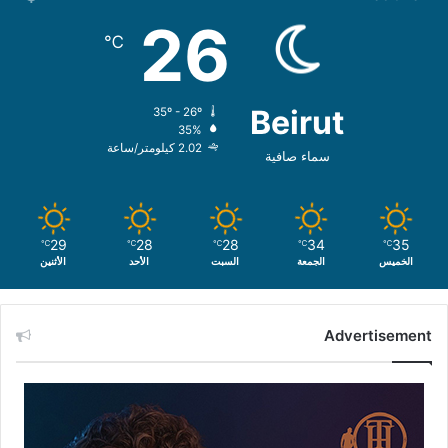
26
℃
Beirut
35º - 26º
35%
2.02 كيلومتر/ساعة
سماء صافية
29
28
28
34
35
℃
℃
℃
℃
℃
الخميس
الجمعة
السبت
الأحد
الأثنين
Advertisement