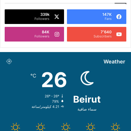
339k
147K
Followers
Fans
84K
7٬640
Followers
Subscribers
Weather
26
℃
Beirut
26º - 26º
79%
4.21 كيلومتر/ساعة
سماء صافية