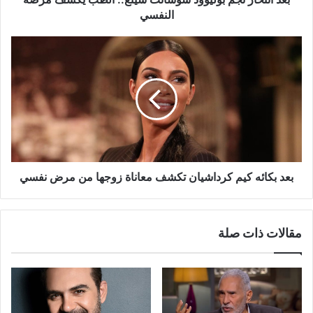
النفسي
بعد
بكائه
كيم
كرداشيان
تكشف
معاناة
زوجها
من
مرض
نفسي
بعد بكائه كيم كرداشيان تكشف معاناة زوجها من مرض نفسي
مقالات ذات صلة