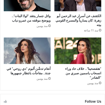
الكشف عن أسرار عبد الرحمن أبو
وائل جسار ينتقد “لولا البنات”..
زهرة: كان يسارياً والمسرح القومي
ويوضح موقفه من عمرو دياب
بيته
منذ يومين
منذ 11 ساعة
“هتفضحينا”.. خلاف حاد وراء
أنغام تدشّن ألبوم “دي روحي” في
انسحاب ياسمين صبري من
جدة.. مفاجآت بانتظار جمهورها
“الشادر”
منذ يومين
منذ يومين
Follow Us