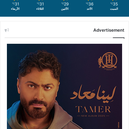
31
31
29
36
35
℃
℃
℃
℃
℃
السبت
الأحد
الأثنين
الثلاثاء
الأربعاء
Advertisement