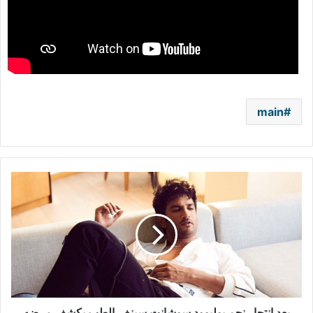
main
بعد
انتحار
نجم
بوليوود
سوشانت
سينغ..
الطب
يكشف
مرضه
النفسي
بعد انتحار نجم بوليوود سوشانت سينغ.. الطب يكشف مرضه