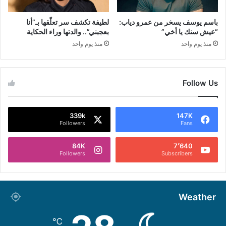
باسم يوسف يسخر من عمرو دياب:
لطيفة تكشف سر تعلّقها بـ”أنا
“عيش سنك يا أخي”
بعجبني”.. والدتها وراء الحكاية
منذ يوم واحد
منذ يوم واحد
Follow Us
339k
147K
Followers
Fans
84K
7٬640
Followers
Subscribers
Weather
℃