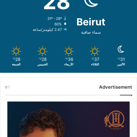
28
Beirut
31º - 28º
60%
2.47 كيلومتر/ساعة
سماء صافية
28
28
36
37
31
℃
℃
℃
℃
℃
الأثنين
الثلاثاء
الأربعاء
الخميس
الجمعة
Advertisement