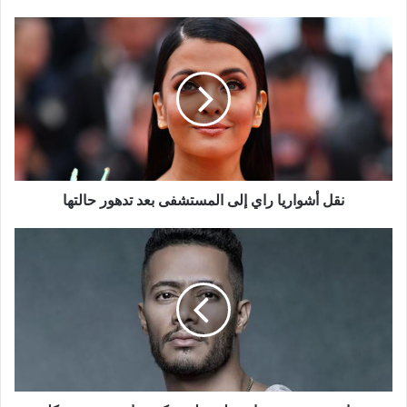
نقل
أشواريا
راي
إلى
المستشفى
بعد
تدهور
حالتها
نقل أشواريا راي إلى المستشفى بعد تدهور حالتها
محامي
محمد
رمضان
يعلق
على
حكم
صادر
بحبس
موكله