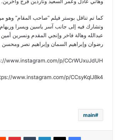
وهاني عادل وعمر ‏السعيد وناردين فرج وآخرين.
كما تم تناقل بوستر فيلم “صاحب المقام” وهو م
وتشارك فيه إلى جانب آسر ياسين ويسرا وريهام 
عبدالله وهالة فاخر وإنجي المقدم ونسرين أمي
رضوان وإبراهيم السمان وإبراهيم نصر ومحسن
s://www.instagram.com/p/CCrWUxuJdUH/
tps://www.instagram.com/p/CCsyKqlJ8k4/
main
فيسبوك
‫X
لينكدإن
بينتي