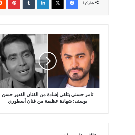
شاركها
تامر
حسني
يتلقى
إشادة
من
الفنان
القدير
حسن
يوسف:
شهادة
تامر حسني يتلقى إشادة من الفنان القدير حسن
عظيمة
يوسف: شهادة عظيمة من فنان أسطوري
من
فنان
أسطوري