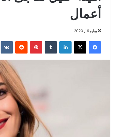
أعمال
يوليو 16, 2020
فيسبوك
‫X
لينكدإن
بينتيريست