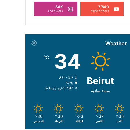
84K
7٬640
Followers
Subscribers
Weather
34
℃
Beirut
35º - 31º
57%
2.87 كيلومتر/ساعة
سماء صافية
30
30
33
37
35
℃
℃
℃
℃
℃
الأحد
الأثنين
الثلاثاء
الأربعاء
الخميس