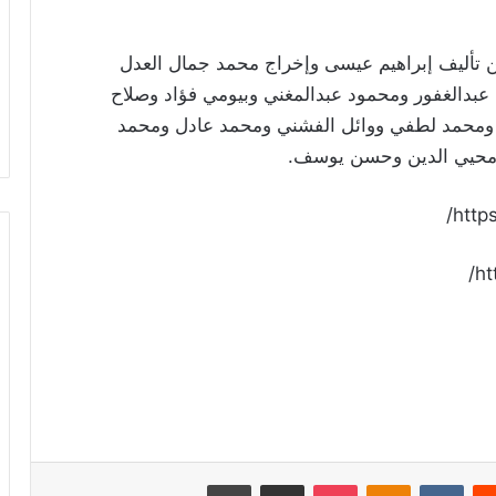
ن تأليف إبراهيم عيسى وإخراج محمد جمال العدل
عبدالغفور ومحمود عبدالمغني وبيومي فؤاد وصلاح
ن ومحمد لطفي ووائل الفشني ومحمد عادل ومحمد
 محيي الدين وحسن يوسف.
http
ht
ريست
Odnoklassniki
‫Pocket
مشاركة عبر البريد
طباعة