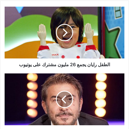
الطفل
رايان
يجمع
26
مليون
مشترك
على
يوتيوب
الطفل رايان يجمع 26 مليون مشترك على يوتيوب
هل
يدخل
ابن
شقيقة
عابد
فهد
الفن
بوساطة
من