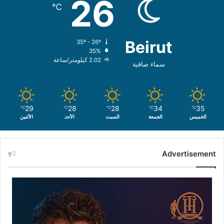
26
℃
Beirut
35º - 26º
35%
2.02 كيلومتر/ساعة
سماء صافية
29
28
28
34
35
℃
℃
℃
℃
℃
الخميس
الجمعة
السبت
الأحد
الأثنين
Advertisement