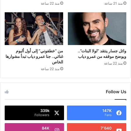
منذ 21 ساعة
منذ 22 ساعة
وائل جسار ينتقد “لولا البنات”..
من “خطفوني” إلى أول ألبوم
ويوضح موقفه من عمرو دياب
غنائي.. جنا عمرو دياب تبدأ مشوارها
الخاص
منذ 22 ساعة
منذ 22 ساعة
Follow Us
339k
147K
Followers
Fans
84K
7٬640