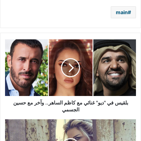
main
بلقيس
في
"ديو"
غنائي
مع
كاظم
الساهر..
وآخر
مع
حسين
بلقيس في "ديو" غنائي مع كاظم الساهر.. وآخر مع حسين
الجسمي
الجسمي
مادلين
مطر
تعود