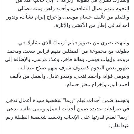
وتشارك نصري في بطولة “زنزانة 7” إلى جانب عدد من
النجوم منهم نضال الشافعي، وأحمد زاهر، ومنة فضالي،
والفيلم من تأليف حسام موسى، ‏وإخراج إبرام نشأت، وتدور
أحداثه في إطار من الأكشن والإثارة.
وانتهت نصري من تصوير فيلم “ريما”، الذي تشارك في
بطولته مع مجموعة من الممثلين منهم فراس سعيد، ومحمد
ثروت، وإيهاب فهمي، وهالة فاخر، وعلاء مرسي، بالإضافة إلى
ظهور بعض النجوم كضيوف شرف منهم صلاح عبدالله،
وبيومي فؤاد، وأحمد فتحي، وميدو عادل، والعمل من تأليف
أحمد أنور، وإخراج معتز حسام.
وتجسد ضمن أحداث فيلم “ريما” شخصية سيدة أعمال تدخل
في صراعات عديدة ضمن أحداث العمل، وتتبنى طفلة تدعى
“ريما” لعدم قدرتها على الإنجاب وتجسد شخصية الطفلة ريم
عبدالقادر.