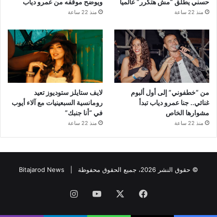
حسني يطلق “مش هتكرر” عالمياً
ويوضح موقفه من عمرو دياب
منذ 22 ساعة
منذ 22 ساعة
من “خطفوني” إلى أول ألبوم
لايف ستايلز ستوديوز تعيد
غنائي.. جنا عمرو دياب تبدأ
رومانسية السبعينيات مع آلاء أيوب
مشوارها الخاص
في “أنا جنبك”
منذ 22 ساعة
منذ 22 ساعة
© حقوق النشر 2026، جميع الحقوق محفوظة |
Bitajarod News
فيسبوك
‫X
‫YouTube
انستقرام