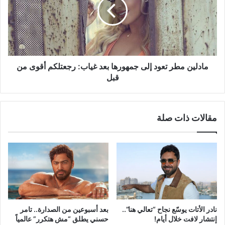
إلى
جمهورها
بعد
غياب:
رجعتلكم
أقوى
من
مادلين مطر تعود إلى جمهورها بعد غياب: رجعتلكم أقوى من
قبل
قبل
مقالات ذات صلة
نادر الأتات يوسّع نجاح “تعالي هنا”..
بعد أسبوعين من الصدارة.. تامر
إنتشار لافت خلال أيام!
حسني يطلق “مش هتكرر” عالمياً