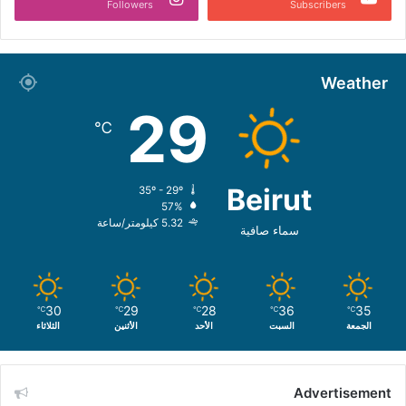
Followers
Subscribers
Weather
29
℃
Beirut
35º - 29º
57%
5.32 كيلومتر/ساعة
سماء صافية
30
29
28
36
35
℃
℃
℃
℃
℃
الجمعة
السبت
الأحد
الأثنين
الثلاثاء
Advertisement