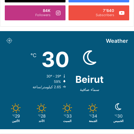
84K
7٬640
Followers
Subscribers
Weather
30
℃
Beirut
30º - 29º
59%
2.65 كيلومتر/ساعة
سماء صافية
29
28
33
34
30
℃
℃
℃
℃
℃
الخميس
الجمعة
السبت
الأحد
الأثنين