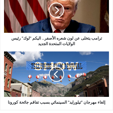
عن
لون
شعره
الأصفر..
اليكم
"لوك"
رئيس
الولايات
ترامب يتخلى عن لون شعره الأصفر.. اليكم "لوك" رئيس
المتحدة
الولايات المتحدة الجديد
الجديد
إلغاء
مهرجان
"تيلورايد"
السينمائي
بسبب
تفاقم
جائحة
كورونا
إلغاء مهرجان "تيلورايد" السينمائي بسبب تفاقم جائحة كورونا