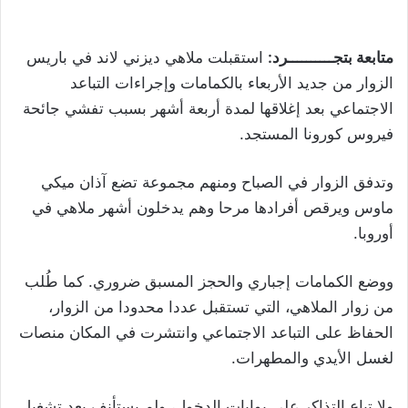
متابعة بتجــــــــــرد:
استقبلت ملاهي ديزني لاند في باريس
الزوار من جديد الأربعاء بالكمامات وإجراءات التباعد
الاجتماعي بعد إغلاقها لمدة أربعة أشهر بسبب تفشي جائحة
فيروس كورونا المستجد.
وتدفق الزوار في الصباح ومنهم مجموعة تضع آذان ميكي
ماوس ويرقص أفرادها مرحا وهم يدخلون أشهر ملاهي في
أوروبا.
ووضع الكمامات إجباري والحجز المسبق ضروري. كما طُلب
من زوار الملاهي، التي تستقبل عددا محدودا من الزوار،
الحفاظ على التباعد الاجتماعي وانتشرت في المكان منصات
لغسل الأيدي والمطهرات.
ولا تباع التذاكر على بوابات الدخول، ولم يستأنف بعد تشغيل