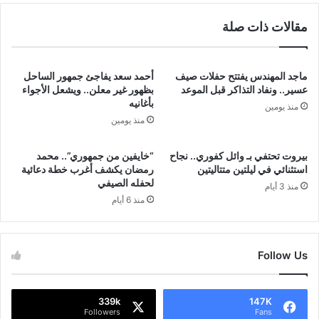
مقالات ذات صلة
ماجد المهندس يفتتح حفلات صيف
أحمد سعد يفاجئ جمهور الساحل
عسير.. ونفاد التذاكر قبل الموعد
بظهور غير معلن.. ويشعل الأجواء
بأغانيه
منذ يومين
منذ يومين
بيروت تحتفي بـ وائل كفوري.. نجاح
“خايفين من جمهوري”.. محمد
استثنائي في ليلتين متتاليتين
رمضان يكشف أغرب خطة دعائية
لحفله الصيفي
منذ 3 أيام
منذ 6 أيام
Follow Us
339k
147K
Followers
Fans